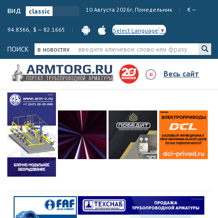
вид
10 Августа 2026г, Понедельник
€ —
94.8366, $ — 82.1665
Select Language
▼
ПОИСК
в новостях
Весь сайт