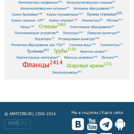
203
63
Компенсаторы сильфонные
Конденсатоотводчики стальные
70
220
Конденсатоотводчики чугунные
Котельное оборудование
610
Краны стальные
149
181
Краны бронзовые
Краны нержавеющие
87
149
88
433
Краны стальные - ХЛ
Краны чугунные
Манометры
Метизы
1069
Отводы
247
96
Насосы
Отопительное оборудование
46
441
48
Переключающие устройства
Переходы
Пожарная арматура
33
369
Радиаторы
Регулирующая арматура
53
176
57
Ремонтное оборудование для ТПА
Счетчики воды
Термометры
1156
Трубы
492
Тройники
72
Указатели уровня
67
410
206
Уплотнительные материалы
Фильтры, грязевики
Фитинги
2414
Фланцы
1251
Шаровые краны
261
Электроприводы
Мы в соцсетях |
Карта сайта
© ARMTORG.RU, 2006-2026