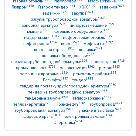
газовая отрасль
газопровод
Газоснабжение
4430
1444
2119
2824
Газпром
Газпром тендер
ЖКХ
задвижка
2320
3691
задвижки
закупки
3906
закупки трубопроводной арматуры
6593
1399
запорная арматура
импортозамещение
1725
1437
клапаны
котельное оборудование
1883
3525
модернизация
нефтегазовая отрасль
1716
3591
4692
нефтепровод
нефть
Нефть и газ
2910
2471
нефтяная отрасль
поставка
1577
поставка оборудования
2164
2719
поставка трубопроводной арматуры
производство
2739
1562
3863
промышленность
реконструкция
ремонт
1514
1893
ремонтная программа
ремонтные работы
1867
8533
Роснефть
тендер
3030
тендер на поставку трубопроводной арматуры
4283
тендер на трубопроводную арматуру
4904
4853
тендерные закупки
теплоснабжение
2786
2783
4421
теплоэнергетика
Транснефть
трубопровод
15800
2623
трубопроводная арматура
участие в выставке
5078
1764
шаровые краны
электронный аукцион
5734
Энергетика