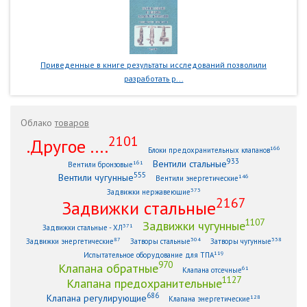
Приведенные в книге результаты исследований позволили
разработать р...
Облако
товаров
2101
.Другое ....
166
Блоки предохранительных клапанов
933
Вентили стальные
161
Вентили бронзовые
555
Вентили чугунные
146
Вентили энергетические
373
Задвижки нержавеющие
2167
Задвижки стальные
1107
Задвижки чугунные
371
Задвижки стальные - ХЛ
87
304
338
Задвижки энергетические
Затворы стальные
Затворы чугунные
119
Испытательное оборудование для ТПА
970
Клапана обратные
61
Клапана отсечные
1127
Клапана предохранительные
686
Клапана регулирующие
128
Клапана энергетические