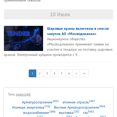
применением тяжелой
10 Июля
Шаровые краны включены в список
закупок АО «Мосводоканал»
Акционерное общество
«Мосводоканал» принимает заявки на
участие в тендере на поставку шаровых
кранов. Электронный аукцион проводится с 9...
1
2
3
4
5
6
>
>>
Теги
новостей
1853
2497
Арматуростроение
атомная отрасль
1762
1944
Атомная энергетика
Вестник Арматуростроителя
1686
2292
5461
водоснабжение
выставка
газ
5132
2551
1971