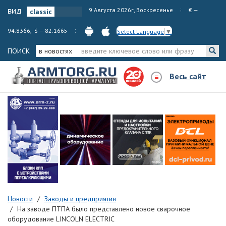
вид
9 Августа 2026г, Воскресенье
€ —
94.8366, $ — 82.1665
Select Language
▼
ПОИСК
в новостях
Весь сайт
Новости
Заводы и предприятия
На заводе ПТПА было представлено новое сварочное
оборудование LINCOLN ELECTRIC