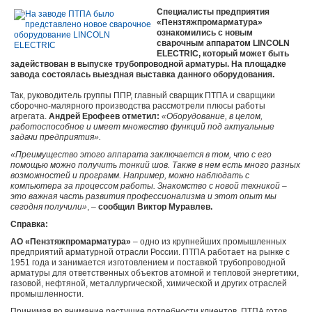
Специалисты предприятия
«Пензтяжпромарматура»
ознакомились с новым
сварочным аппаратом LINCOLN
ELECTRIC, который может быть
задействован в выпуске трубопроводной арматуры. На площадке
завода состоялась выездная выставка данного оборудования.
Так, руководитель группы ППР, главный сварщик ПТПА и сварщики
сборочно-малярного производства рассмотрели плюсы работы
агрегата.
Андрей Ерофеев отметил:
«Оборудование, в целом,
работоспособное и имеет множество функций под актуальные
задачи предприятия».
«Преимущество этого аппарата заключается в том, что с его
помощью можно получить тонкий шов. Также в нем есть много разных
возможностей и программ. Например, можно наблюдать с
компьютера за процессом работы. Знакомство с новой техникой –
это важная часть развития профессионализма и этот опыт мы
сегодня получили»
, –
сообщил Виктор Муравлев.
Справка:
АО «Пензтяжпромарматура»
– одно из крупнейших промышленных
предприятий арматурной отрасли России. ПТПА работает на рынке с
1951 года и занимается изготовлением и поставкой трубопроводной
арматуры для ответственных объектов атомной и тепловой энергетики,
газовой, нефтяной, металлургической, химической и других отраслей
промышленности.
Принимая во внимание растущие потребности клиентов, ПТПА готов