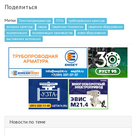
Поделиться
Метки
Пензтяжпромарматура
ПТПА
трубопроводная арматура
запорная арматура
сварка
Сварочные технологии
сварочное оборудование
модернизация
модернизация производства
новое оборудование
выставочная экспозиция
Новости по теме