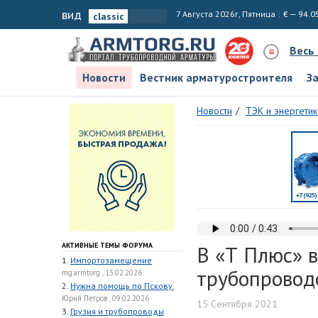
вид
7 Августа 2026г, Пятница
€ — 94.0
Весь
Новости
Вестник арматуростроителя
З
Новости
ТЭК и энергетик
АКТИВНЫЕ ТЕМЫ ФОРУМА
В «Т Плюс» 
1.
Импортозамещение
трубопровод
mg.armtorg , 13.02.2026
2.
Нужна помощь по Пскову.
Юрий Петров , 09.02.2026
15 Сентября 2021
3.
Грузия и трубопроводы