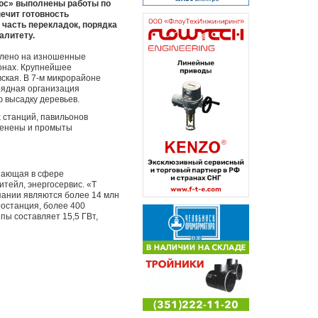
юс» выполнены работы по
печит готовность
 часть перекладок, порядка
алитету.
влено на изношенные
онах. Крупнейшее
ская. В 7-м микрорайоне
рядная организация
 высадку деревьев.
 станций, павильонов
менены и промыты
отающая в сфере
тейл, энергосервис. «Т
пании являются более 14 млн
ростанция, более 400
пы составляет 15,5 ГВт,