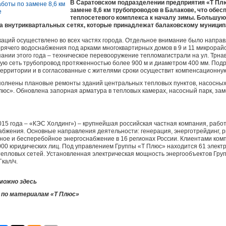
В Саратовском подразделении предприятия «Т Пл
замене 8,6 км трубопроводов в Балакове, что обес
теплосетевого комплекса к началу зимы. Большую
 на внутриквартальных сетях, которые принадлежат балаковскому муницип
аций осуществлено во всех частях города. Отдельное внимание было напра
рячего водоснабжения под арками многоквартирных домов в 9 и 11 микрорай
нии этого года – техническое перевооружение тепломагистрали на ул. Трнав
щую сеть трубопровод протяженностью более 900 м и диаметром 400 мм. Под
ерритории и в согласованные с жителями сроки осуществит компенсационную
ыполнены плановые ремонты зданий центральных тепловых пунктов, насосных
люс». Обновлена запорная арматура в тепловых камерах, насосный парк, за
015 года ‒ «КЭС Холдинг») ‒ крупнейшая российская частная компания, раб
абжения. Основные направления деятельности: генерация, энерготрейдинг, ри
ное и бесперебойное энергоснабжение в 16 регионах России. Клиентами ком
000 юридических лиц. Под управлением Группы «Т Плюс» находится 61 элект
 тепловых сетей. Установленная электрическая мощность энергообъектов Груп
кал/ч.
можно здесь
 по материалам «Т Плюс»