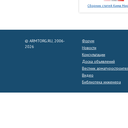
Сборник статей Кима Мир
© ARMTORG.RU, 2006-
Форум
2026
Новости
Консультации
Доска объявлений
Вестник арматуростроите
Видео
Библиотека инженера