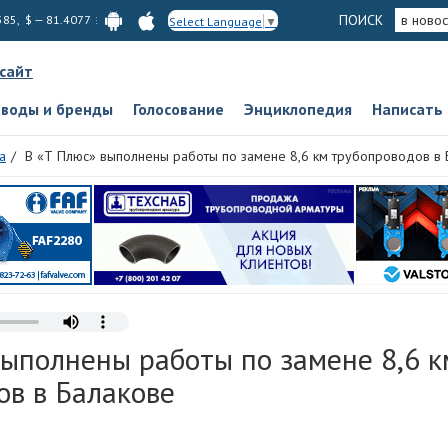
ПОИСК
в новос
585, $ — 81.4077
Select Language
▼
 сайт
аводы и бренды
Голосование
Энциклопедия
Написать
а
В «Т Плюс» выполнены работы по замене 8,6 км трубопроводов в 
выполнены работы по замене 8,6 к
ов в Балакове