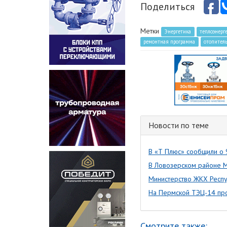
Поделиться
Метки
Энергетика
теплоэнерг
ремонтная программа
отопител
Новости по теме
В «Т Плюс» сообщили о 
В Ловозерском районе М
Министерство ЖКХ Респу
На Пермской ТЭЦ-14 про
Смотрите также: