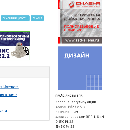
ремонтные работы
ремонт
ия Ижевска
ия к зиме
ПРАЙС-ЛИСТЫ ТПА
Запорно- регулирующий
клапан Р623 с 3- х
онта
позиционным
электроприводом ЭПР 1, 8 кН
DN50 PN25
Ду 50 Ру 25