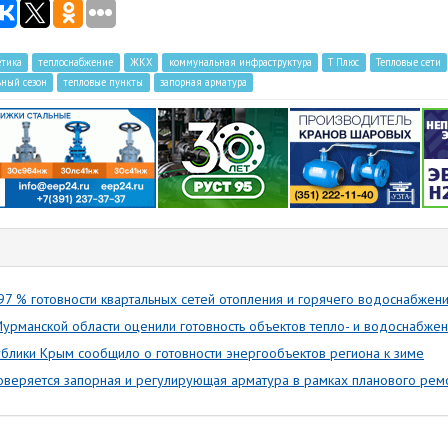
етика
теплоснабжение
ЖКХ
коммунальная инфраструктура
Т Плюс
Тепловые сети
ьный сезон
тепловые пункты
запорная арматура
97 % готовности квартальных сетей отопления и горячего водоснабжен
урманской области оценили готовность объектов тепло- и водоснабжен
блики Крым сообщило о готовности энергообъектов региона к зиме
веряется запорная и регулирующая арматура в рамках планового рем