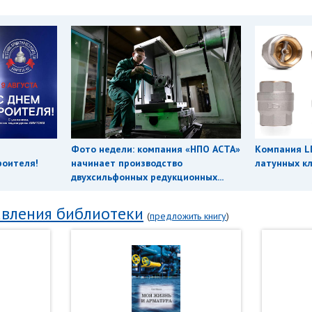
Фото недели: компания «НПО АСТА»
Компания L
роителя!
начинает производство
латунных кл
двухсильфонных редукционных...
вления библиотеки
(
предложить книгу
)