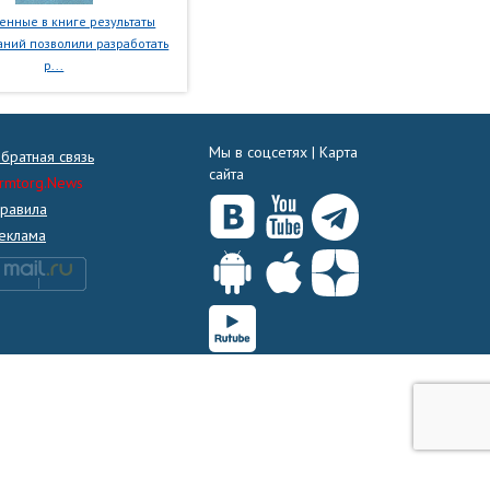
нные в книге результаты
ний позволили разработать
р...
Мы в соцсетях |
Карта
братная связь
сайта
rmtorg.News
равила
еклама