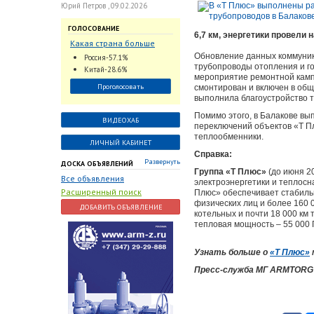
Юрий Петров , 09.02.2026
ГОЛОСОВАНИЕ
6,7 км, энергетики провели
Какая страна больше
всего поставляет
Обновление данных коммуник
Россия-57.1%
трубопроводную
трубопроводы отопления и го
Китай-28.6%
мероприятие ремонтной кампа
арматуру в химическую
Проголосовать
смонтирован и включен в об
отрасль?
выполнила благоустройство т
Помимо этого, в Балакове в
ВИДЕОХАБ
переключений объектов «Т П
теплообменники.
ЛИЧНЫЙ КАБИНЕТ
Справка:
Развернуть
ДОСКА ОБЪЯВЛЕНИЙ
Группа «Т Плюс»
(до июня 2
Все объявления
электроэнергетики и теплосн
Расширенный поиск
Плюс» обеспечивает стабиль
физических лиц и более 160 
ДОБАВИТЬ ОБЪЯВЛЕНИЕ
котельных и почти 18 000 км
тепловая мощность – 55 000 Г
Узнать больше о
«Т Плюс»
Пресс-служба МГ ARMTORG