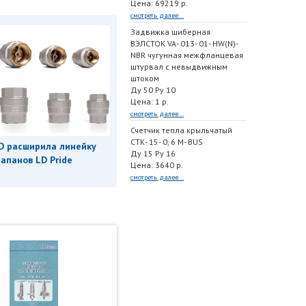
Цена: 69219 р.
смотреть далее...
Задвижка шиберная
ВЭЛСТОК VA- 013- 01- HW(N)-
NBR чугунная межфланцевая
штурвал с невыдвижным
штоком
Ду 50 Ру 10
Цена: 1 р.
смотреть далее...
Счетчик тепла крыльчатый
СТК- 15- 0, 6 M- BUS
D расширила линейку
Ду 15 Ру 16
апанов LD Pride
Цена: 3640 р.
смотреть далее...