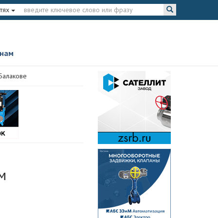
тях
 нам
Балакове
м