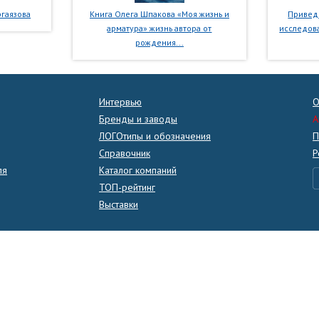
гаязова
Книга Олега Шпакова «Моя жизнь и
Приведе
арматура» жизнь автора от
исследова
рождения...
Интервью
О
Бренды и заводы
A
ЛОГОтипы и обозначения
П
Справочник
Р
ля
Каталог компаний
ТОП-рейтинг
Выставки