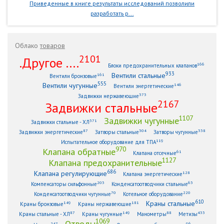
Приведенные в книге результаты исследований позволили
разработать р...
Облако
товаров
2101
.Другое ....
166
Блоки предохранительных клапанов
933
Вентили стальные
161
Вентили бронзовые
555
Вентили чугунные
146
Вентили энергетические
373
Задвижки нержавеющие
2167
Задвижки стальные
1107
Задвижки чугунные
371
Задвижки стальные - ХЛ
87
304
338
Задвижки энергетические
Затворы стальные
Затворы чугунные
119
Испытательное оборудование для ТПА
970
Клапана обратные
61
Клапана отсечные
1127
Клапана предохранительные
686
Клапана регулирующие
128
Клапана энергетические
203
63
Компенсаторы сильфонные
Конденсатоотводчики стальные
70
220
Конденсатоотводчики чугунные
Котельное оборудование
610
Краны стальные
149
181
Краны бронзовые
Краны нержавеющие
87
149
88
433
Краны стальные - ХЛ
Краны чугунные
Манометры
Метизы
1069
Отводы
247
96