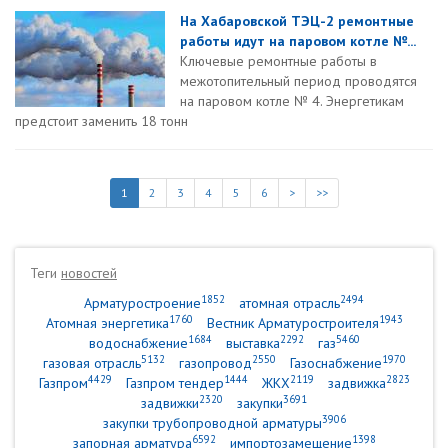
На Хабаровской ТЭЦ-2 ремонтные
работы идут на паровом котле №...
Ключевые ремонтные работы в
межотопительный период проводятся
на паровом котле № 4. Энергетикам
предстоит заменить 18 тонн
1
2
3
4
5
6
>
>>
Теги
новостей
1852
2494
Арматуростроение
атомная отрасль
1760
1943
Атомная энергетика
Вестник Арматуростроителя
1684
2292
5460
водоснабжение
выставка
газ
5132
2550
1970
газовая отрасль
газопровод
Газоснабжение
4429
1444
2119
2823
Газпром
Газпром тендер
ЖКХ
задвижка
2320
3691
задвижки
закупки
3906
закупки трубопроводной арматуры
6592
1398
запорная арматура
импортозамещение