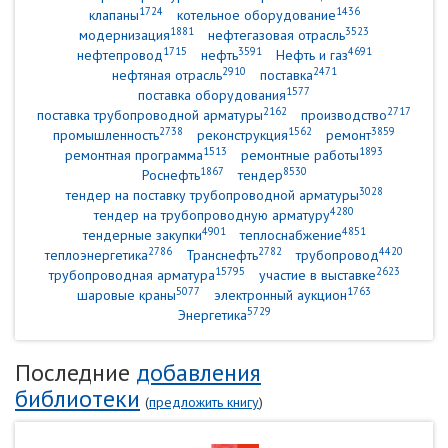
1724
1436
клапаны
котельное оборудование
1881
3523
модернизация
нефтегазовая отрасль
1715
3591
4691
нефтепровод
нефть
Нефть и газ
2910
2471
нефтяная отрасль
поставка
1577
поставка оборудования
2162
2717
поставка трубопроводной арматуры
производство
2738
1562
3859
промышленность
реконструкция
ремонт
1513
1893
ремонтная программа
ремонтные работы
1867
8530
Роснефть
тендер
3028
тендер на поставку трубопроводной арматуры
4280
тендер на трубопроводную арматуру
4901
4851
тендерные закупки
теплоснабжение
2786
2782
4420
теплоэнергетика
Транснефть
трубопровод
15795
2623
трубопроводная арматура
участие в выставке
5077
1763
шаровые краны
электронный аукцион
5729
Энергетика
Последние
добавления
библиотеки
(
предложить книгу
)