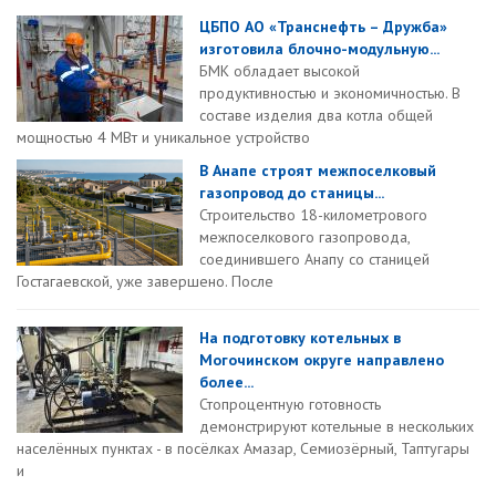
ЦБПО АО «Транснефть – Дружба»
изготовила блочно-модульную...
БМК обладает высокой
продуктивностью и экономичностью. В
составе изделия два котла общей
мощностью 4 МВт и уникальное устройство
В Анапе строят межпоселковый
газопровод до станицы...
Строительство 18-километрового
межпоселкового газопровода,
соединившего Анапу со станицей
Гостагаевской, уже завершено. После
На подготовку котельных в
Могочинском округе направлено
более...
Стопроцентную готовность
демонстрируют котельные в нескольких
населённых пунктах - в посёлках Амазар, Семиозёрный, Таптугары
и