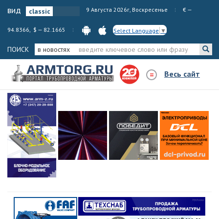
вид
9 Августа 2026г, Воскресенье
€ —
94.8366, $ — 82.1665
Select Language
▼
ПОИСК
в новостях
Весь сайт