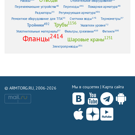
Насосы
Отопительное оборудование
46
441
48
Переключающие устройства
Переходы
Пожарная арматура
33
369
Радиаторы
Регулирующая арматура
53
176
57
Ремонтное оборудование для ТПА
Счетчики воды
Термометры
1156
Трубы
492
Тройники
72
Указатели уровня
67
410
206
Уплотнительные материалы
Фильтры, грязевики
Фитинги
2414
Фланцы
1251
Шаровые краны
261
Электроприводы
Мы в соцсетях |
Карта сайта
© ARMTORG.RU, 2006-2026