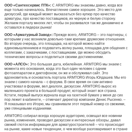
ООО «Сантехсервис ПТК»:
С ARMTORG мы знакомы давно, когда все
еще только начиналось. Впечатление самое хорошее. Это место для
дискуссий, где каждый может высказаться без купюр про качество
арматуры, про качество поставщиков, их черную и белую сторону.
Желаем порталу многих лет, чтобы он развивался так же динамично и
оставался в лидерах рынка!
ООО «Арматурный Завод»:
Прежде всего, ARMTORG – это партнеры, с
которыми у нас возникли довольно-таки крепкие дружеские отношения.
Во вторую очередь, это площадка, на которой можно найти
единомышленников и подхватить волну рынка, площадка для общения с
коллегами, с заказчиками, с поставщиками, где можно обсудить
технические вопросы и поделиться своими достижениями.
ООО «АЛСО»:
Это большая дата, юбилейная. ARMTORG мы знаем с
момента его основания, когда это был один человек с одним
фотоаппаратом и диктофоном, он же и обслуживал сайт. Это
вдохновитель и основатель портала ARMTORG Игорь Юлдашев. Мы его
знаем с самого начала – с форума. В свое время он сам активно
участвовал в форуме, вел диалоги, дискуссии. ARMTORG вырос из
маленького проекта в большой продукт, который знает вся страна.
Кстати, первый выпуск журнала еще на газетной бумаге у меня до сих
пор лежит в кабинете, –
отмечает директор компании Денис Рысенко.
–
Я показывал его Игорю, мы сравнивали этот первый номер со свежими,
уже глянцевыми изданиями.
ARMTORG собирал всегда хорошую аудиторию, освещал все новинки
рынка, изменения, проводил дискуссии и интересные обзоры, давал
свежий глоток информации для арматуростроителей – что происходит
на рынке, какие новые тенденции, о чем вообще разговаривают в стране