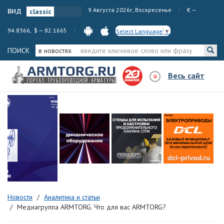
вид
9 Августа 2026г, Воскресенье
€ —
94.8366, $ — 82.1665
Select Language
▼
ПОИСК
в новостях
Весь сайт
Новости
Аналитика и статьи
Медиагруппа ARMTORG. Что для вас ARMTORG?