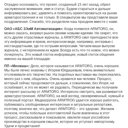
Отрадно осознавать, что проект, созданный 15 лет назад, обрел
заслуженное внимание, имя и статус. Будем стараться и дальше
информировать вас, удивлять и помогать ориентироваться на рынке
арматуростроения и не только. В спецвыпуске мы представили ваши
поздравления. Спасибо, что разделили наш праздник вместе с нами.
ОАО «АБС ЗЭиМ Автоматизация»:
Когда появился ARMTORG, он,
можно сказать, взорвал рынок своими новыми идеями. Не секрет, что
есть другие отраслевые журналы, а ARMTORG смог преподнести всю
эту информацию в ярком, интересном виде, например, интервью с
нестандартными, где-то острыми вопросами. Читаем ваши выпуски
журнала, с нетерпением их ждем. Всегда есть что-то новое, что можно
почерпнуть. Это новый глоток информации, новый глоток общения
именно на вашей площадке.
ПП «Мехмаш»:
Дело, которое называется ARMTORG, очень хорошее.
Мы были лично знакомы с Игорем Юлдашевым, очень внимательно
отслеживали его творчество. На подобных выставках мы пересекались
много раз с ним, общались. Очень нравился как человек. Процесс,
который сейчас продолжается дальше, к сожалению, без Игоря, не
ослабевает, и это не может не радовать. Периодически мы получаем
интернет-рассылку от ARMTORG. Интересно смотреть, как развивается
арматуростроение. ARMTORG, на мой взгляд, своевременный, нужный и
полезный портал. Медиагруппе ARMTROG удается хорошо работать,
публиковать злободневные интересные и актуальные репортажи,
поэтому, конечно же, что делает ARMTORG – это здорово. Желаем
успехов, чтобы побольше изготовителей были вовлечены в этот
процесс, рассказывали и показывали, хвалили наше российское
производство в хорошем смысле, которое не уступает импортному.
Удачи и процветания!