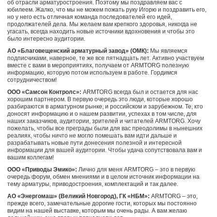
об отрасли арматуростроения. Поэтому мы поздравляем вас с
юбилеем. Жалко, что мы не можем пожать руку Игорю и поздравить его,
но у него есть отличная команда последователей его идей,
продолжателей дела. Мы желаем вам крепкого здоровья, никогда не
угасать, всегда находить новые источники вдохновения и чтобы это
было интересно аудитории.
АО «Благовещенский арматурный завод» (ОМК):
Мы являемся
подписчиками, наверное, те же все пятнадцать лет. Активно участвуем
вместе с вами в мероприятиях, получаем от ARMTORG полезную
информацию, которую потом используем в работе. Гордимся
сотрудничеством!
ООО «Самсон Контролс»:
ARMTORG всегда был и остается для нас
хорошим партнером. В первую очередь это люди, которые хорошо
разбираются в арматурном рынке, и российском и зарубежном. Те, кто
доносят информацию и о нашем развитии, успехах в том числе, для
наших заказчиков, аудитории, зрителей и читателей ARMTORG. Хочу
пожелать, чтобы все преграды были для вас преодолимы в нынешних
реалиях, чтобы ничто не могло помешать вам идти дальше и
разрабатывать новые пути донесения полезной и интересной
информации для вашей аудитории. Чтобы удача сопутствовала вам и
вашим коллегам!
ООО «Приводы Эмико»:
Лично для меня ARMTORG – это в первую
очередь форум, обмен мнениями и в целом источник информации на
тему арматуры, приводостроения, комплектаций и так далее.
АО «Энергомаш» (Великий Новгород), ГК «НБМ»:
ARMTORG – это,
прежде всего, замечательные дорогие гости, которых мы постоянно
видим на нашей выставке, которым мы очень рады. А вам желаю