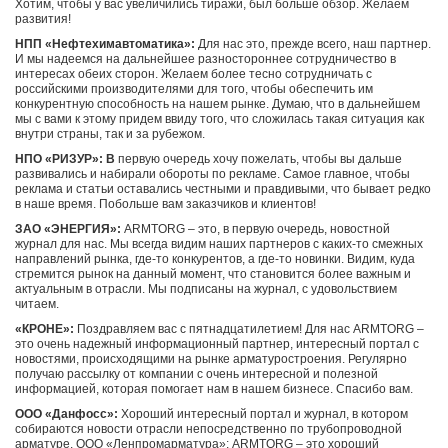
Хотим, чтобы у вас увеличились тиражи, был больше обзор. Желаем
развития!
НПП «Нефтехимавтоматика»:
Для нас это, прежде всего, наш партнер.
И мы надеемся на дальнейшее разностороннее сотрудничество в
интересах обеих сторон. Желаем более тесно сотрудничать с
российскими производителями для того, чтобы обеспечить им
конкурентную способность на нашем рынке. Думаю, что в дальнейшем
мы с вами к этому придем ввиду того, что сложилась такая ситуация как
внутри страны, так и за рубежом.
НПО «РИЗУР»: В
первую очередь хочу пожелать, чтобы вы дальше
развивались и набирали обороты по рекламе. Самое главное, чтобы
реклама и статьи оставались честными и правдивыми, что бывает редко
в наше время. Побольше вам заказчиков и клиентов!
ЗАО «ЭНЕРГИЯ»:
ARMTORG – это, в первую очередь, новостной
журнал для нас. Мы всегда видим наших партнеров с каких-то смежных
направлений рынка, где-то конкурентов, а где-то новинки. Видим, куда
стремится рынок на данный момент, что становится более важным и
актуальным в отрасли. Мы подписаны на журнал, с удовольствием
читаем.
«КРОНЕ»:
Поздравляем вас с пятнадцатилетием! Для нас ARMTORG –
это очень надежный информационный партнер, интересный портал с
новостями, происходящими на рынке арматуростроения. Регулярно
получаю рассылку от компании с очень интересной и полезной
информацией, которая помогает нам в нашем бизнесе. Спасибо вам.
ООО «Данфосс»:
Хороший интересный портал и журнал, в котором
собираются новости отрасли непосредственно по трубопроводной
арматуре. ООО «Ленпромарматура»: ARMTORG – это хороший