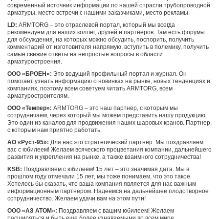
современный источник информации по нашей отрасли трубопроводной
арматуры, место встречи с нашими заказчиками, место рекламы.
LD:
ARMTORG – это отраслевой портал, который мы всегда
рекомендуем для наших коллег, друзей и партнеров. Там есть форумы
для обсуждения, на которых можно обсудить, поспорить, получить
комментарий от изготовителя напрямую, вступить в полемику, получить
самые свежие ответы на непростые вопросы в области
арматуростроения.
ООО «БРОЕН»:
Это ведущий профильный портал и журнал. Он
помогает узнать информацию о новинках на рынке, новых тенденциях и
компаниях, поэтому всем советуем читать ARMTORG, всем
арматуростроителям.
ООО «Темпер»:
ARMTORG – это наш партнер, с которым мы
сотрудничаем, через который мы можем представить нашу продукцию.
Это один из каналов для продвижения наших шаровых кранов. Партнер,
с которым нам приятно работать.
АО «Руст-95»:
Для нас это стратегический партнер. Мы поздравляем
вас с юбилеем! Желаем всяческого процветания компании, дальнейшего
развития и укрепления на рынке, а также взаимного сотрудничества!
KSB:
Поздравляем с юбилеем! 15 лет – это значимая дата. Мы в
прошлом году отмечали 15 лет, мы тоже понимаем, что это такое.
Хотелось бы сказать, что ваша компания является для нас важным
информационным партнером. Надеемся на дальнейшее плодотворное
сотрудничество. Желаем удачи вам на этом пути!
ООО «АЗ АТОМ»:
Поздравляем с вашим юбилеем! Желаем
расширяться и быть еще более узнаваемыми во всем мире.