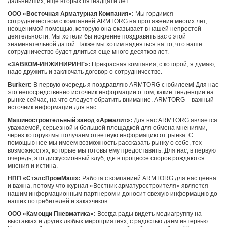
дальнейших, еще вторых пятнадцати лет.
ООО «Восточная Арматурная Компания»:
Мы гордимся
сотрудничеством с компанией ARMTORG на протяжении многих лет,
неоценимой помощью, которую она оказывает в нашей непростой
деятельности. Мы хотели бы искренне поздравить вас с этой
знаменательной датой. Также мы хотим надеяться на то, что наше
сотрудничество будет длиться еще много десятков лет.
«ЗАВКОМ-ИНЖИНИРИНГ»:
Прекрасная компания, с которой, я думаю,
надо дружить и заключать договор о сотрудничестве.
Burkert:
В первую очередь я поздравляю ARMTORG с юбилеем! Для нас
это непосредственно источник информации о том, какие тенденции на
рынке сейчас, на что следует обратить внимание. ARMTORG – важный
источник информации для нас.
Машиностроительный завод «Армалит»:
Для нас ARMTORG является
уважаемой, серьезной и большой площадкой для обмена мнениями,
через которую мы получаем ответную информацию от рынка. С
помощью нее мы имеем возможность рассказать рынку о себе, тех
возможностях, которые мы готовы ему предоставить. Для нас, в первую
очередь, это дискуссионный клуб, где в процессе споров рождаются
мнения и истина.
НПП «СтэлсПромМаш»:
Работа с компанией ARMTORG для нас ценна
и важна, потому что журнал «Вестник арматуростроителя» является
нашим информационным партнером и доносит свежую информацию до
наших потребителей и заказчиков.
ООО «Камоцци Пневматика»:
Всегда рады видеть медиагруппу на
выставках и других любых мероприятиях, с радостью даем интервью.