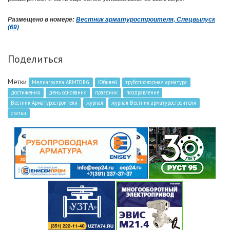
Размещено в номере:
Вестник арматуростроителя, Спецвыпуск
(69)
Поделиться
Метки
Медиагруппа ARMTORG
Юбилей
трубопроводная арматура
достижения
день основания
праздник
поздравление
Вестник Арматуростроителя
журнал
журнал Вестник арматуростроителя
статьи