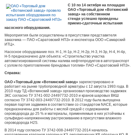
C 10 по 14 октября на площадке
ОАО «Торговый дом «Воткинский
завод» на собственном
стенде успешно проведены
приемо-сдаточные испытания
насосного оборудования.
Мероприятия были осуществлены в присутствии представителя
заказчика — ПАО «Саратовский НПЗ» и инспектора ООО «Самарский
ИТЦ».
Насосное оборудование поз. Н-1, Н-1р, Н-2, Н-2р, Н-3, Н-3р, Н-4, Н-4р,
Н-5 предназначено для объекта: «Строительство участка
автоматизированной системы налива нефтепродуктов в автотранспорт
с узлом по приготовлению брендовых топлив» ПАО «Саратовский НПЗ».
Справка:
ОАО «Торговый дом «Воткинский завод»
зарегистрировано и
работает на рынке трубопроводной арматуры с 12 августа 1993 года. В
2010 году ТД «Воткинский завод» организовал производство задвижек
ЗКС согласно ТУ 3741-002-24497732-2010 и кранов шаровых ВКШ
согласно ТУ 3742-003-24497732-2010. В 2012 году была выпущена
первая партия задвижек в соответствии со стандартом NACE, которые
предназначены для работы с кислой средой с содержанием
сероводорода до 25 % и материалы, применяемые в них устойчивы к
сульфидно-напряженному растрескиванию в присутствии влажного
сероводорода H2S.
В 2014 году согласно ТУ 3742-008-24497732-2014 началось
изготовление клапанов запорных КЗ, регулирующих КР, обратных КО. В