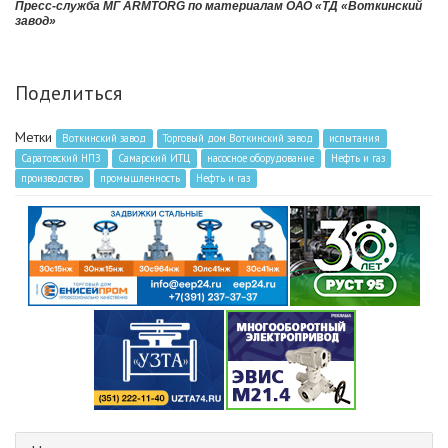
Пресс-служба МГ ARMTORG по материалам
ОАО «ТД «Воткинский
завод»
Поделиться
Метки
Воткинский завод
Торговый дом Воткинский завод
испытания
Саратовский НПЗ
Самарский ИТЦ
насосное оборудование
Нефть и газ
производство
промышленность
Нефть и газ