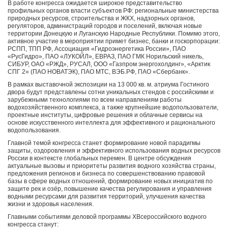
В работе конгресса ожидается широкое представительство
профильных органов власти субъектов РФ: региональные министерства
природных ресурсов, строительства и ЖКХ, надзорных органов,
регуляторов, администраций городов и поселений, включая новые
территории Донецкую и Луганскую Народные Республики. Помимо этого,
активное участие в мероприятии примет бизнес, банки и госкорпорации:
РСПП, ТПП РФ, Ассоциация «Гидроэнергетика России», ПАО
«РусГидро», ПАО «ЛУКОЙЛ», ЕВРАЗ, ПАО ГМК Норильский никель,
СИБУР, ОАО «РЖД», РУСАЛ, ООО «Газпром энергохолдинг», «Арктик
СПГ 2» (ПАО НОВАТЭК), ПАО МТС, ВЭБ.РФ, ПАО «Сбербанк».
В рамках выставочной экспозиции на 13 000 кв. м. атриума Гостиного
двора будут представлены сотни уникальных стендов с российскими и
зарубежными технологиями по всем направлениям работы
водохозяйственного комплекса, а также крупнейшие водопользователи,
проектные институты, цифровые решения и облачные сервисы на
основе искусственного интеллекта для эффективного и рационального
водопользования.
Главной темой конгресса станет формирование новой парадигмы
защиты, оздоровления и эффективного использования водных ресурсов
России в контексте глобальных перемен. В центре обсуждения
актуальные вызовы и приоритеты развития водного хозяйства страны,
предложения регионов и бизнеса по совершенствованию правовой
базы в сфере водных отношений, формирование новых инициатив по
защите рек и озёр, повышение качества регулирования и управления
водными ресурсами для развития территорий, улучшения качества
жизни и здоровья населения.
Главными событиями деловой программы
X
Всероссийского водного
конгресса станут: