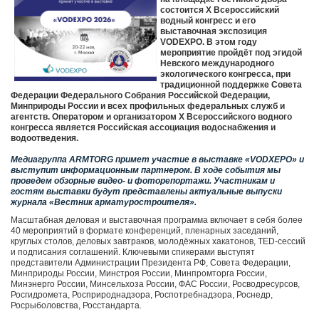
состоится X Всероссийский
водный конгресс и его
выставочная экспозиция
VODEXPO. В этом году
мероприятие пройдёт под эгидой
Невского международного
экологического конгресса, при
традиционной поддержке Совета
Федерации Федерального Собрания Российской Федерации,
Минприроды России и всех профильных федеральных служб и
агентств. Оператором и организатором X Всероссийского водного
конгресса является Российская ассоциация водоснабжения и
водоотведения.
Медиагруппа ARMTORG примет участие в выставке «
VODXEPO
» и
выступит информационным партнером. В ходе события мы
проведем обзорные видео- и фоторепортажи. Участникам и
гостям выставки будут представлены актуальные выпуски
журнала
«Вестник арматуростроителя».
Масштабная деловая и выставочная программа включает в себя более
40 мероприятий в формате конференций, пленарных заседаний,
круглых столов, деловых завтраков, молодёжных хакатонов, TED-сессий
и подписания соглашений. Ключевыми спикерами выступят
представители Администрации Президента РФ, Совета Федерации,
Минприроды России, Минстроя России, Минпромторга России,
Минэнерго России, Минсельхоза России, ФАС России, Росводресурсов,
Росгидромета, Росприроднадзора, Роспотребнадзора, Роснедр,
Росрыболовства, Росстандарта.