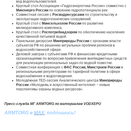
вод водопользователей.
Круглый стол Ассоциации «Гидроэнергетика России» совместно с
Минэнерго России
по освоению гидропотенциала рек.
Совместная сессия с
Росводресурсами
по строительству и
эксплуатации гидротехнических сооружений.
Круглый стол с
Минсельхозом России
по развитию
мелиоративного комплекса.
Круглый стол с
Роспотребнадзором
по обеспечению населения
качественной питьевой водой.
Панельная дискуссия
Минприроды России
с органами власти
субъектов РФ по решению актуальных проблем регионов в
водохозяйственной сфере.
Деловой завтрак с субъектами РФ и финансово-кредитными
организациями по вопросам привлечения внебюджетных средств
для реализации региональных задач по водной повестке.
Совместная конференция с
ФАС России, Минстроем России
и
региональными регуляторами по тарифной политике в сфере
водоснабжения и водоотведения.
Молодёжная TED-сессия Аналитического центра
Минприроды
России
«Молодежь и искусственный интеллект − новые
перспективы охраны водных ресурсов».
Пресс-служба МГ ARMTORG по материалам VODXEPO
ARMTORG в
MAX
, подпишись!