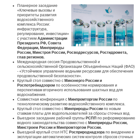
Планерное заседание
«Ключевые вызовы и
приоритеты развития
водохозяйственного
комплекса России:
инфраструктура,
регулирование, инвестиции»
с участием
Администрации
Президента РФ, Совета
Федерации, Минприроды
России, Минстроя России, Росводресурсов, Росгидромета,
глав регионов.
Международная сессия Продовольственной и
сельскохозяйственной Организации Объединённых Наций (ФАО)
- «Устойчивое управление водными ресурсами для обеспечения
продовольственной безопасности».
Круглый стол совместно с
Минэнерго России и
Роспотребнадзором
по особенностям нормирования и
перспективам вторичного использования шахтных вод для
водоснабжения.
Совместная конференция с
Минпромторгом России
по
технологическому развитию водохозяйственного комплекса.
Круглый стол совместно с
Минприроды России
по новым
ставкам платы для водопользователей за сбросы сточных вод.
Выездное заседание рабочей группы
РСПП
по реформированию
водного законодательства совместно с
Минприроды России,
Минстроем России и Минпромторгом России.
Выездной круглый стол НТС
Росприроднадзора
по внедрению и
эксплуатации автоматических систем контроля сбросов сточных