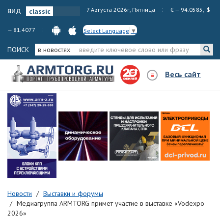
вид
7 Августа 2026г, Пятница
€ — 94.0585, $
— 81.4077
Select Language
▼
ПОИСК
в новостях
Весь сайт
Новости
Выставки и форумы
Медиагруппа ARMTORG примет участие в выставке «Vodexpo
2026»