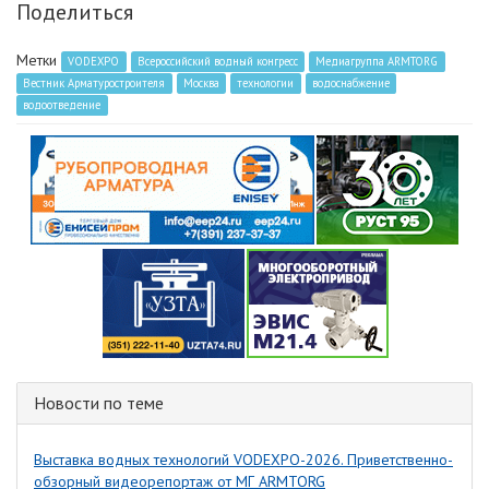
Поделиться
Метки
VODEXPO
Всероссийский водный конгресс
Медиагруппа ARMTORG
Вестник Арматуростроителя
Москва
технологии
водоснабжение
водоотведение
Новости по теме
Выставка водных технологий VODEXPO-2026. Приветственно-
обзорный видеорепортаж от МГ ARMTORG