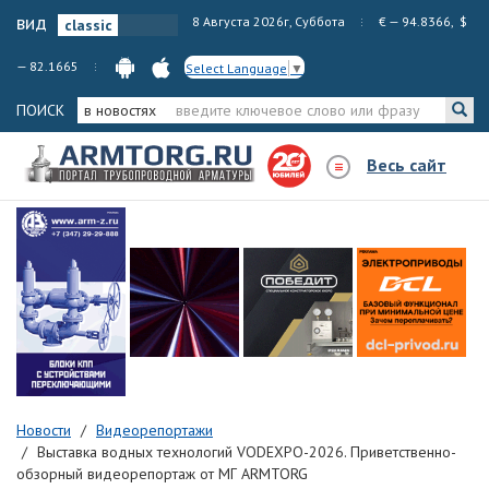
вид
8 Августа 2026г, Суббота
€ — 94.8366, $
— 82.1665
Select Language
▼
ПОИСК
в новостях
Весь сайт
Новости
Видеорепортажи
Выставка водных технологий VODEXPO-2026. Приветственно-
обзорный видеорепортаж от МГ ARMTORG