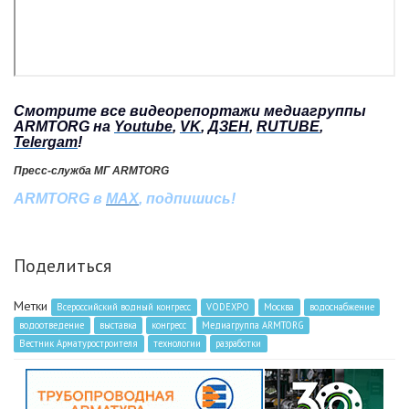
Смотрите все видеорепортажи медиагруппы
ARMTORG на
Youtube
,
VK
,
ДЗЕН
,
RUTUBE
,
Telergam
!
Пресс-служба МГ ARMTORG
ARMTORG
в
MAX
,
подпишись
!
Поделиться
Метки
Всероссийский водный конгресс
VODEXPO
Москва
водоснабжение
водоотведение
выставка
конгресс
Медиагруппа ARMTORG
Вестник Арматуростроителя
технологии
разработки