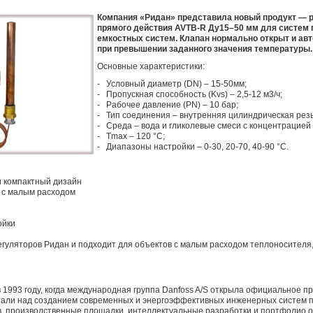
Компания «Ридан» представила новый продукт — 
прямого действия AVTB-R Ду15–50 мм для систем 
емкостных систем. Клапан нормально открыт и ав
при превышении заданного значения температуры.
Основные характеристики:
- Условный диаметр (DN) – 15-50мм;
- Пропускная способность (Kvs) – 2,5-12 м3/ч;
- Рабочее давление (PN) – 10 бар;
- Тип соединения – внутренняя цилиндрическая рез
- Среда – вода и гликолевые смеси с концентрацией
- Тmах – 120 °С;
- Диапазоны настройки – 0-30, 20-70, 40-90 °C.
 компактный дизайн
 с малым расходом
ойки
гуляторов Ридан и подходит для объектов с малым расходом теплоносителя,
 1993 году, когда международная группа Danfoss A/S открыла официальное пр
тали над созданием современных и энергоэффективных инженерных систем 
в, производственные площадки, интеллектуальные разработки и портфолио 