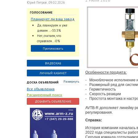
2 Июля 2026
Юрий Петров , 09.02.2026
ГОЛОСОВАНИЕ
Планирует ли ваш завод
использовать
Да, планируем и уже
промышленный
делаем ...-33.3%
интеллект и цифровые
Нет, считаем, что
заказы для ускорения
справляем...-0%
обработки заказов и
Проголосовать
оперативной отгрузки
продукции конечному
потребителю?
ВИДЕОХАБ
Особенности продукта:
ЛИЧНЫЙ КАБИНЕТ
- Моноблочное исполнение и
Развернуть
ДОСКА ОБЪЯВЛЕНИЙ
- Размерный ряд для систем
Все объявления
- Герметичность
- Скорость реакции
Расширенный поиск
- Простота монтажа и настр
ДОБАВИТЬ ОБЪЯВЛЕНИЕ
AVTB-R дополняет линейку ре
регулирования.
Справка:
История компании началась в
2022 года специалисты рабо
Сегодня команда сотруднико