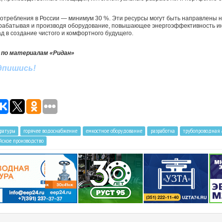
отребления в России — минимум 30 %. Эти ресурсы могут быть направлены н
рабатывая и производя оборудование, повышающее энергоэффективность и
д в создание чистого и комфортного будущего.
 по материалам «Ридан»
дпишись
!
ературы
горячее водоснабжение
емкостное оборудование
разработка
трубопроводная 
йское производство