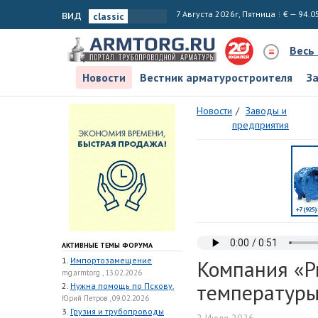
вид
7 Августа 2026г, Пятница
€ — 94.0
Весь
Новости
Вестник арматуростроителя
З
Новости
Заводы и
предприятия
АКТИВНЫЕ ТЕМЫ ФОРУМА
1.
Импортозамещение
Компания «Р
mg.armtorg , 13.02.2026
температур
2.
Нужна помощь по Пскову.
Юрий Петров , 09.02.2026
3.
Грузия и трубопроводы