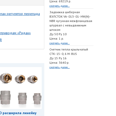
Цена: 69219 р.
смотреть далее...
Задвижка шиберная
апан регулятор перепада
ВЭЛСТОК VA- 013- 01- HW(N)-
NBR чугунная межфланцевая
штурвал с невыдвижным
штоком
роприводам «Ридан»
Ду 50 Ру 10
Цена: 1 р.
R
смотреть далее...
Счетчик тепла крыльчатый
СТК- 15- 0, 6 M- BUS
Ду 15 Ру 16
Цена: 3640 р.
смотреть далее...
D расширила линейку