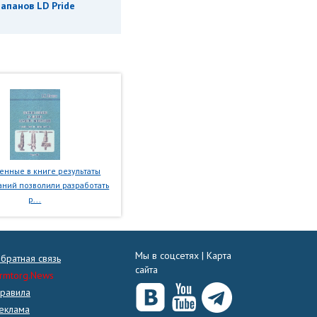
апанов LD Pride
нные в книге результаты
ний позволили разработать
р...
Мы в соцсетях |
Карта
братная связь
сайта
rmtorg.News
равила
еклама