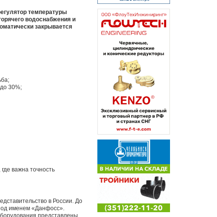
регулятор температуры
горячего водоснабжения и
томатически закрывается
ьба;
 до 30%;
 где важна точность
едставительство в России. До
под именем «Данфосс».
оборудования представлены