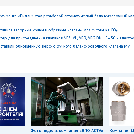
тименте «Ридан» стал резьбовой автоматический балансировочный кл
тавила запорные краны и обратные клапаны для систем на CO₂
тер для присоединения клапанов VF3, VL, VRB, VRG DN 15–50 к элект
ставили обновленную версию ручного балансировочного клапана MVT-
Фото недели: компания «НПО АСТА»
Компания L