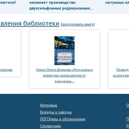
роителя!
начинает производство
латунных кл
двухсильфонных редукционных...
вления библиотеки
(
предложить книгу
)
гаязова
Книга Олега Шпакова «Моя жизнь и
Приведе
арматура» жизнь автора от
исследова
рождения...
Интервью
О
Бренды и заводы
A
ЛОГОтипы и обозначения
П
Справочник
Р