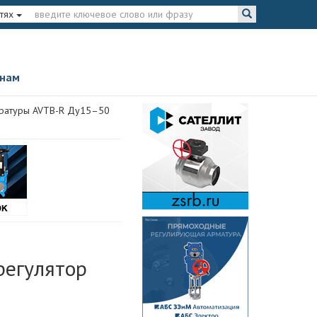
тях
 нам
ературы AVTB-R Ду15–50
регулятор