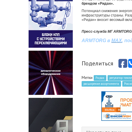
брендом «Ридан».
Потенциал снижения энергоп
инфраструктуры страны. Раз
«Ридан» вносит весомый вкла
Пресс-служба МГ ARMTORG
ARMTORG
в
MAX
,
по
Поделиться
Метки
Ридан
регулятор темп
расширение ассортимента
Росси