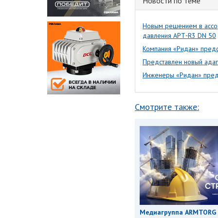
Новости по теме
Новым решением в ассор
давления APT‑R3 DN 50
Компания «Ридан» предс
Представлен новый адап
Инженеры «Ридан» пред
Смотрите также:
Медиагруппа ARMTORG