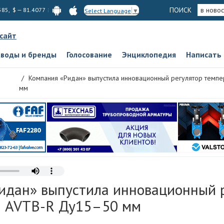
ПОИСК
в новос
585, $ — 81.4077
Select Language
▼
 сайт
аводы и бренды
Голосование
Энциклопедия
Написать
Компания «Ридан» выпустила инновационный регулятор темп
мм
идан» выпустила инновационный 
ы AVTB-R Ду15–50 мм