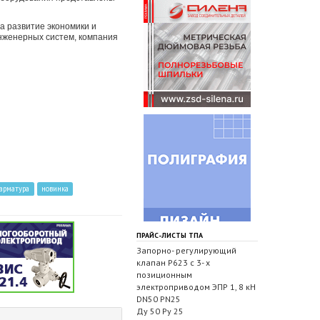
а развитие экономики и
нженерных систем, компания
арматура
новинка
ПРАЙС-ЛИСТЫ ТПА
Запорно- регулирующий
клапан Р623 с 3- х
позиционным
электроприводом ЭПР 1, 8 кН
DN50 PN25
Ду 50 Ру 25