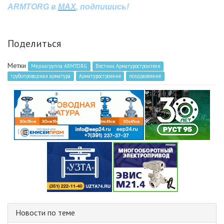
ARMTORG в
MAX
, подпишись!
Поделиться
Метки
Медиагруппа ARMTORG
Вестник Арматуростроителя
трубопроводная арматура
Арматуростроение
поздравление
Новости по теме