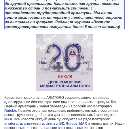
до крупной организации. Наша съемочная группа посетила
множество стран и познакомила зрителей с
производством трубопроводной арматуры. Мы взяли
сотни эксклюзивных интервью у представителей отрасли
на выставках и форумах. Редакция журнала «Вестник
арматуростроителя» выпустила более 6 тысяч страниц!
Кроме того, медиагруппа ARMTORG уверенно движется вперед,
адаптируя свои бизнес-стратегии под технологические тренды. Так,
Первый арматурный канал переведен на российскую платформу
Rutube
.
Помимо этого, мы ежедневно информируем вас о состоянии
рынка трубопроводной арматуры через национальный мессенджер
MAX
. Все новости каждый день публикуются на ряде платформ:
armtorg.ru
,
armavest.ru
,
dzen.ru
,
ВК
,
Rutube
,
MAX
и многих других. Наши
новости выходят всегда раньше всех остальных источников