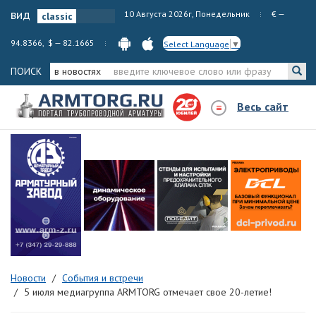
вид
10 Августа 2026г, Понедельник
€ —
94.8366, $ — 82.1665
Select Language
▼
ПОИСК
в новостях
Весь сайт
Новости
События и встречи
5 июля медиагруппа ARMTORG отмечает свое 20-летие!