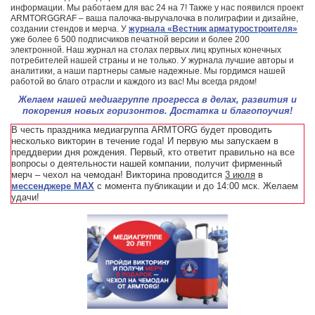
информации. Мы работаем для вас 24 на 7! Также у нас появился проект
ARMTORGGRAF – ваша палочка-выручалочка в полиграфии и дизайне,
создании стендов и мерча. У
журнала «Вестник арматуростроителя»
уже более 6 500 подписчиков печатной версии и более 200
электронной. Наш журнал на столах первых лиц крупных конечных
потребителей нашей страны и не только. У журнала лучшие авторы и
аналитики, а наши партнеры самые надежные. Мы гордимся нашей
работой во благо отрасли и каждого из вас! Мы всегда рядом!
Желаем нашей медиагруппе прогресса в делах, развития и
покорения новых горизонтов. Достатка и благопоучия!
В честь праздника медиагруппа ARMTORG будет проводить
несколько викторин в течение года! И первую мы запускаем в
преддверии дня рождения. Первый, кто ответит правильно на все
вопросы о деятельности нашей компании, получит фирменный
мерч – чехол на чемодан! Викторина проводится
3 июля
в
мессенджере MAX
с момента публикации и до 14:00 мск. Желаем
удачи!