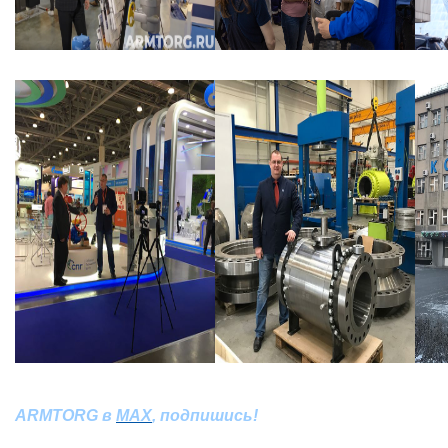
ARMTORG в
MAX
, подпишись!