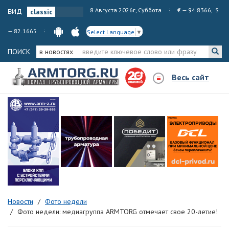
вид
8 Августа 2026г, Суббота
€ — 94.8366, $
— 82.1665
Select Language
▼
ПОИСК
в новостях
Весь сайт
Новости
Фото недели
Фото недели: медиагруппа ARMTORG отмечает свое 20-летие!