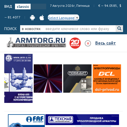
вид
7 Августа 2026г, Пятница
€ — 94.0585, $
— 81.4077
Select Language
▼
ПОИСК
в новостях
Весь сайт