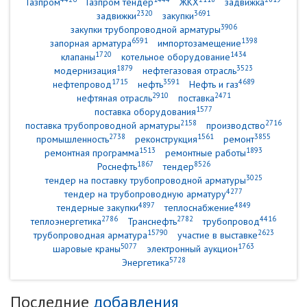
Газпром
Газпром тендер
ЖКХ
задвижка
2320
3691
задвижки
закупки
3906
закупки трубопроводной арматуры
6591
1398
запорная арматура
импортозамещение
1720
1434
клапаны
котельное оборудование
1879
3523
модернизация
нефтегазовая отрасль
1715
3591
4689
нефтепровод
нефть
Нефть и газ
2910
2471
нефтяная отрасль
поставка
1577
поставка оборудования
2158
2716
поставка трубопроводной арматуры
производство
2738
1561
3855
промышленность
реконструкция
ремонт
1513
1893
ремонтная программа
ремонтные работы
1867
8526
Роснефть
тендер
3025
тендер на поставку трубопроводной арматуры
4277
тендер на трубопроводную арматуру
4897
4849
тендерные закупки
теплоснабжение
2786
2782
4416
теплоэнергетика
Транснефть
трубопровод
15790
2623
трубопроводная арматура
участие в выставке
5077
1763
шаровые краны
электронный аукцион
5728
Энергетика
Последние
добавления