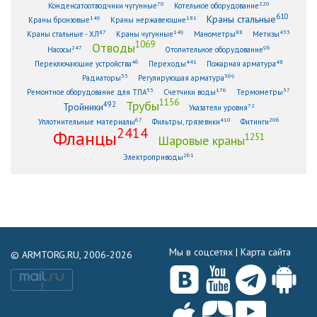
70
220
Конденсатоотводчики чугунные
Котельное оборудование
610
Краны стальные
149
181
Краны бронзовые
Краны нержавеющие
87
149
88
433
Краны стальные - ХЛ
Краны чугунные
Манометры
Метизы
1069
Отводы
247
96
Насосы
Отопительное оборудование
46
441
48
Переключающие устройства
Переходы
Пожарная арматура
33
369
Радиаторы
Регулирующая арматура
53
176
57
Ремонтное оборудование для ТПА
Счетчики воды
Термометры
1156
Трубы
492
Тройники
72
Указатели уровня
67
410
206
Уплотнительные материалы
Фильтры, грязевики
Фитинги
2414
Фланцы
1251
Шаровые краны
261
Электроприводы
Мы в соцсетях |
Карта сайта
© ARMTORG.RU, 2006-2026