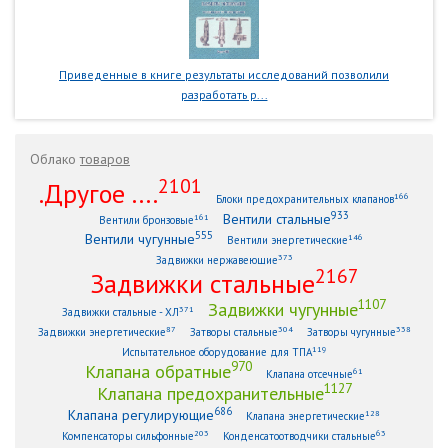
Приведенные в книге результаты исследований позволили
разработать р...
Облако
товаров
2101
.Другое ....
166
Блоки предохранительных клапанов
933
Вентили стальные
161
Вентили бронзовые
555
Вентили чугунные
146
Вентили энергетические
373
Задвижки нержавеющие
2167
Задвижки стальные
1107
Задвижки чугунные
371
Задвижки стальные - ХЛ
87
304
338
Задвижки энергетические
Затворы стальные
Затворы чугунные
119
Испытательное оборудование для ТПА
970
Клапана обратные
61
Клапана отсечные
1127
Клапана предохранительные
686
Клапана регулирующие
128
Клапана энергетические
203
63
Компенсаторы сильфонные
Конденсатоотводчики стальные