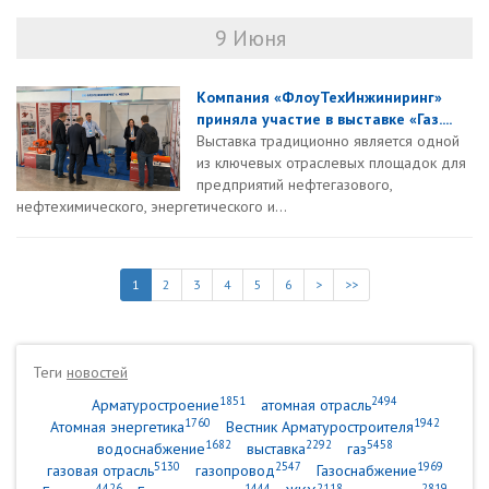
9 Июня
Компания «ФлоуТехИнжиниринг»
приняла участие в выставке «Газ....
Выставка традиционно является одной
из ключевых отраслевых площадок для
предприятий нефтегазового,
нефтехимического, энергетического и...
1
2
3
4
5
6
>
>>
Теги
новостей
1851
2494
Арматуростроение
атомная отрасль
1760
1942
Атомная энергетика
Вестник Арматуростроителя
1682
2292
5458
водоснабжение
выставка
газ
5130
2547
1969
газовая отрасль
газопровод
Газоснабжение
4426
1444
2118
2819