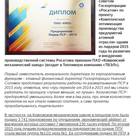
советом
Госкорпорации
«Росатом» по
проекту
«Комплексная
оптимизация
производства
предприятий
атомной
отрасли» одним
из лидеров 2015
года по развитию
и внедрению
производственной системы Росатома признано ПАО «Ковровский
механический завод» (входит в Топливную компанию «ТВЭЛ»).
Первый заместитель генерального директора по корпоративным
функциям – главный финансовый директор Госкорпорации Николай
Соломон представил результаты работы по развертыванию ПСР в
2015 году, отметив, что «при переходе от 2014 в 2015 год мы стали
работать по принципу «лучше меньше, но лучше». Количество ПСР-
предприятий уменьшилось более чем в два раза, при этом количество
проектов на них стало намного плотнее, а сами проекты
прорабатывались тщательнее».
В частности, на Ковровском механическом заводе в прошлом году было
подано 3 741 предложение по улучшениям, экономический эффект от
внедрения которых составил 7 миллионов 230 тысяч рублей. По итогам
2015 года лучшим подразделением на предприятии по подаче ППУ
стала малая группа №12/2 цеха №1. Ее сотрудниками подано 80 ППУ, в