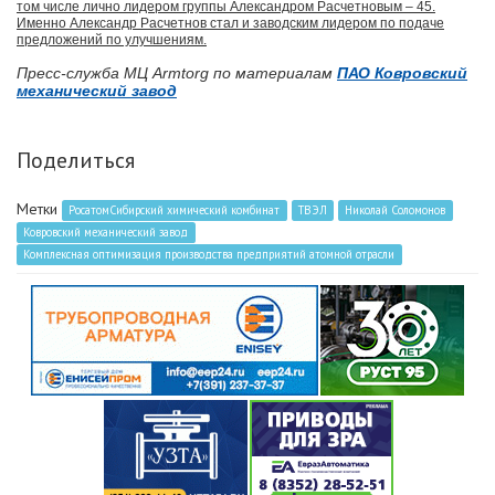
том числе лично лидером группы Александром Расчетновым – 45.
Именно Александр Расчетнов стал и заводским лидером по подаче
предложений по улучшениям.
Пресс-служба МЦ Armtorg по материалам
ПАО Ковровский
механический завод
Поделиться
Метки
РосатомСибирский химический комбинат
ТВЭЛ
Николай Соломонов
Ковровский механический завод
Комплексная оптимизация производства предприятий атомной отрасли