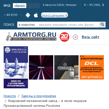
вид
6 Августа 2026г, Четверг
€ — 93.1901, $
— 80.9293
Select Language
▼
ПОИСК
в новостях
Весь сайт
Новости
Заводы и предприятия
Ковровский механический завод – в числе лидеров
Производственной системы Росатома