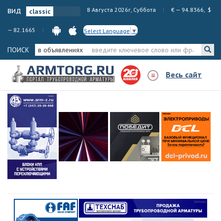
вид
8 Августа 2026г, Суббота
€ — 94.8366, $
— 82.1665
Select Language
▼
ПОИСК
в объявлениях
Весь сайт