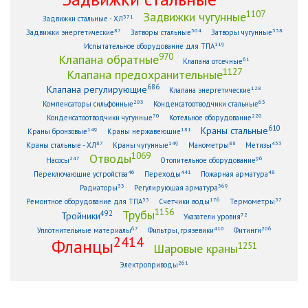
1107
Задвижки чугунные
371
Задвижки стальные - ХЛ
87
304
338
Задвижки энергетические
Затворы стальные
Затворы чугунные
119
Испытательное оборудование для ТПА
970
Клапана обратные
61
Клапана отсечные
1127
Клапана предохранительные
686
Клапана регулирующие
128
Клапана энергетические
203
63
Компенсаторы сильфонные
Конденсатоотводчики стальные
70
220
Конденсатоотводчики чугунные
Котельное оборудование
610
Краны стальные
149
181
Краны бронзовые
Краны нержавеющие
87
149
88
433
Краны стальные - ХЛ
Краны чугунные
Манометры
Метизы
1069
Отводы
247
96
Насосы
Отопительное оборудование
46
441
48
Переключающие устройства
Переходы
Пожарная арматура
33
369
Радиаторы
Регулирующая арматура
53
176
57
Ремонтное оборудование для ТПА
Счетчики воды
Термометры
1156
Трубы
492
Тройники
72
Указатели уровня
67
410
206
Уплотнительные материалы
Фильтры, грязевики
Фитинги
2414
Фланцы
1251
Шаровые краны
261
Электроприводы