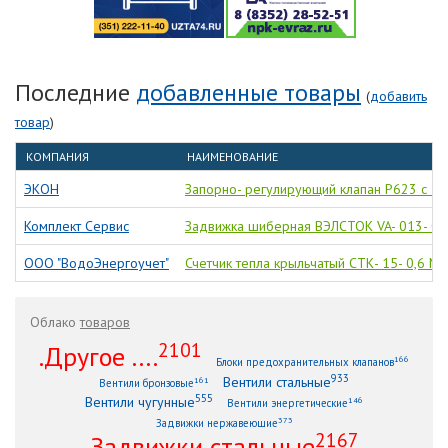
Последние
добавленные товары
(
добавить
товар
)
КОМПАНИЯ
НАИМЕНОВАНИЕ
ЭКОН
Запорно- регулирующий клапан Р623 с 3-
Комплект Сервис
Задвижка шиберная ВЭЛСТОК VA- 013- 01
ООО "ВодоЭнергоучет"
Счетчик тепла крыльчатый СТК- 15- 0,6 M-
Облако
товаров
2101
.Другое ....
166
Блоки предохранительных клапанов
933
Вентили стальные
161
Вентили бронзовые
555
Вентили чугунные
146
Вентили энергетические
373
Задвижки нержавеющие
2167
Задвижки стальные