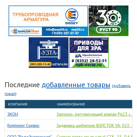
Последние
добавленные товары
(
добавить
товар
)
КОМПАНИЯ
НАИМЕНОВАНИЕ
ЭКОН
Запорно- регулирующий клапан Р623 с 3-
Комплект Сервис
Задвижка шиберная ВЭЛСТОК VA- 013- 01
ООО "ВодоЭнергоучет"
Счетчик тепла крыльчатый СТК- 15- 0,6 M-