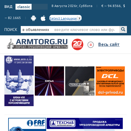
вид
8 Августа 2026г, Суббота
€ — 94.8366, $
— 82.1665
Select Language
▼
ПОИСК
в объявлениях
Весь сайт