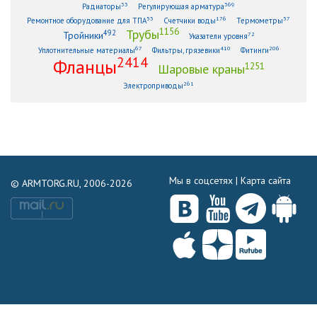
33
369
Радиаторы
Регулирующая арматура
53
176
57
Ремонтное оборудование для ТПА
Счетчики воды
Термометры
1156
Трубы
492
Тройники
72
Указатели уровня
67
410
206
Уплотнительные материалы
Фильтры, грязевики
Фитинги
2414
Фланцы
1251
Шаровые краны
261
Электроприводы
Мы в соцсетях |
Карта сайта
© ARMTORG.RU, 2006-2026