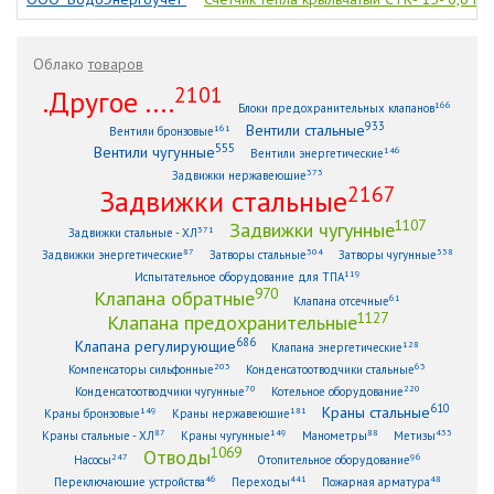
Облако
товаров
2101
.Другое ....
166
Блоки предохранительных клапанов
933
Вентили стальные
161
Вентили бронзовые
555
Вентили чугунные
146
Вентили энергетические
373
Задвижки нержавеющие
2167
Задвижки стальные
1107
Задвижки чугунные
371
Задвижки стальные - ХЛ
87
304
338
Задвижки энергетические
Затворы стальные
Затворы чугунные
119
Испытательное оборудование для ТПА
970
Клапана обратные
61
Клапана отсечные
1127
Клапана предохранительные
686
Клапана регулирующие
128
Клапана энергетические
203
63
Компенсаторы сильфонные
Конденсатоотводчики стальные
70
220
Конденсатоотводчики чугунные
Котельное оборудование
610
Краны стальные
149
181
Краны бронзовые
Краны нержавеющие
87
149
88
433
Краны стальные - ХЛ
Краны чугунные
Манометры
Метизы
1069
Отводы
247
96
Насосы
Отопительное оборудование
46
441
48
Переключающие устройства
Переходы
Пожарная арматура