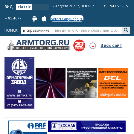
вид
7 Августа 2026г, Пятница
€ — 94.0585, $
— 81.4077
Select Language
▼
ПОИСК
в справочнике
Весь сайт