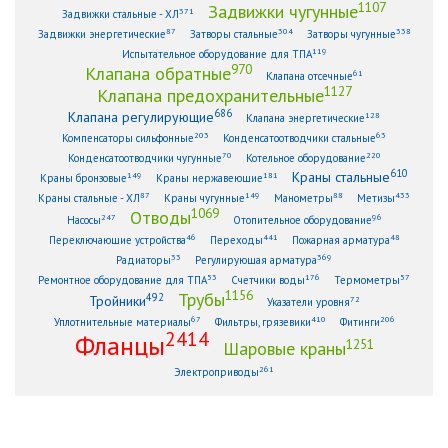
1107
Задвижки чугунные
371
Задвижки стальные - ХЛ
87
304
338
Задвижки энергетические
Затворы стальные
Затворы чугунные
119
Испытательное оборудование для ТПА
970
Клапана обратные
61
Клапана отсечные
1127
Клапана предохранительные
686
Клапана регулирующие
128
Клапана энергетические
203
63
Компенсаторы сильфонные
Конденсатоотводчики стальные
70
220
Конденсатоотводчики чугунные
Котельное оборудование
610
Краны стальные
149
181
Краны бронзовые
Краны нержавеющие
87
149
88
433
Краны стальные - ХЛ
Краны чугунные
Манометры
Метизы
1069
Отводы
247
96
Насосы
Отопительное оборудование
46
441
48
Переключающие устройства
Переходы
Пожарная арматура
33
369
Радиаторы
Регулирующая арматура
53
176
57
Ремонтное оборудование для ТПА
Счетчики воды
Термометры
1156
Трубы
492
Тройники
72
Указатели уровня
67
410
206
Уплотнительные материалы
Фильтры, грязевики
Фитинги
2414
Фланцы
1251
Шаровые краны
261
Электроприводы