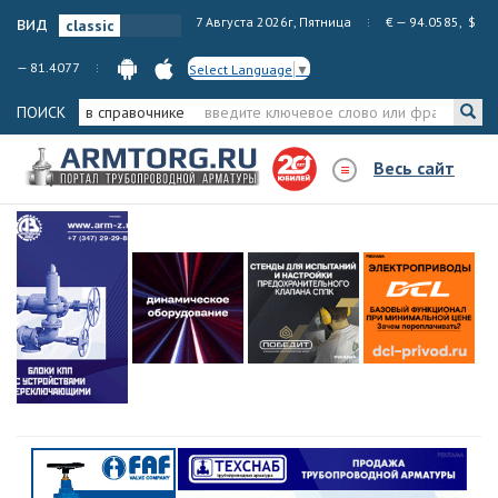
вид
7 Августа 2026г, Пятница
€ — 94.0585, $
— 81.4077
Select Language
▼
ПОИСК
в справочнике
Весь сайт