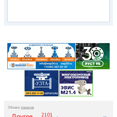
Облако
товаров
2101
.Другое ....