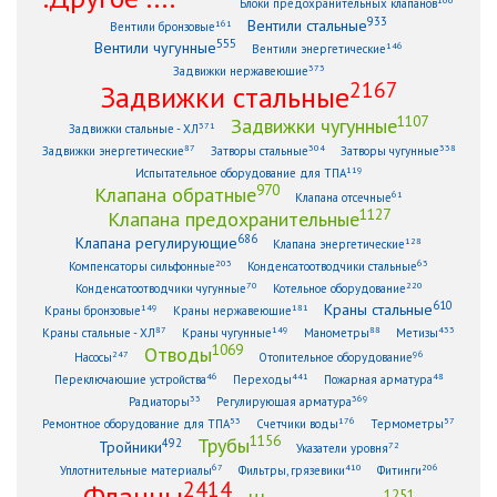
166
Блоки предохранительных клапанов
933
Вентили стальные
161
Вентили бронзовые
555
Вентили чугунные
146
Вентили энергетические
373
Задвижки нержавеющие
2167
Задвижки стальные
1107
Задвижки чугунные
371
Задвижки стальные - ХЛ
87
304
338
Задвижки энергетические
Затворы стальные
Затворы чугунные
119
Испытательное оборудование для ТПА
970
Клапана обратные
61
Клапана отсечные
1127
Клапана предохранительные
686
Клапана регулирующие
128
Клапана энергетические
203
63
Компенсаторы сильфонные
Конденсатоотводчики стальные
70
220
Конденсатоотводчики чугунные
Котельное оборудование
610
Краны стальные
149
181
Краны бронзовые
Краны нержавеющие
87
149
88
433
Краны стальные - ХЛ
Краны чугунные
Манометры
Метизы
1069
Отводы
247
96
Насосы
Отопительное оборудование
46
441
48
Переключающие устройства
Переходы
Пожарная арматура
33
369
Радиаторы
Регулирующая арматура
53
176
57
Ремонтное оборудование для ТПА
Счетчики воды
Термометры
1156
Трубы
492
Тройники
72
Указатели уровня
67
410
206
Уплотнительные материалы
Фильтры, грязевики
Фитинги
2414
Фланцы
1251