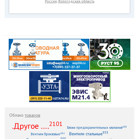
Россия
,
Вологодская область
Облако
товаров
2101
.Другое ....
166
Блоки предохранительных клапанов
933
Вентили стальные
161
Вентили бронзовые
555