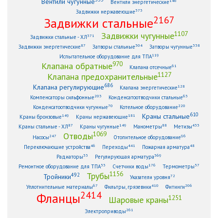
Вентили чугунные
146
Вентили энергетические
373
Задвижки нержавеющие
2167
Задвижки стальные
1107
Задвижки чугунные
371
Задвижки стальные - ХЛ
87
304
338
Задвижки энергетические
Затворы стальные
Затворы чугунные
119
Испытательное оборудование для ТПА
970
Клапана обратные
61
Клапана отсечные
1127
Клапана предохранительные
686
Клапана регулирующие
128
Клапана энергетические
203
63
Компенсаторы сильфонные
Конденсатоотводчики стальные
70
220
Конденсатоотводчики чугунные
Котельное оборудование
610
Краны стальные
149
181
Краны бронзовые
Краны нержавеющие
87
149
88
433
Краны стальные - ХЛ
Краны чугунные
Манометры
Метизы
1069
Отводы
247
96
Насосы
Отопительное оборудование
46
441
48
Переключающие устройства
Переходы
Пожарная арматура
33
369
Радиаторы
Регулирующая арматура
53
176
57
Ремонтное оборудование для ТПА
Счетчики воды
Термометры
1156
Трубы
492
Тройники
72
Указатели уровня
67
410
206
Уплотнительные материалы
Фильтры, грязевики
Фитинги
2414
Фланцы
1251
Шаровые краны
261
Электроприводы