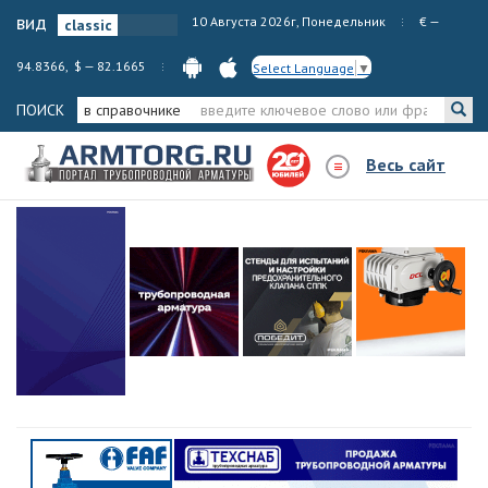
вид
10 Августа 2026г, Понедельник
€ —
94.8366, $ — 82.1665
Select Language
▼
ПОИСК
в справочнике
Весь сайт