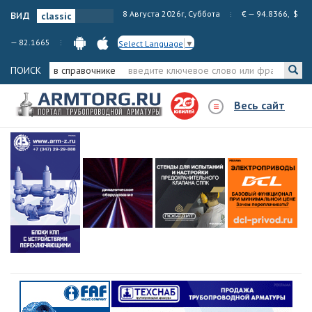
вид
8 Августа 2026г, Суббота
€ — 94.8366, $
— 82.1665
Select Language
▼
ПОИСК
в справочнике
Весь сайт