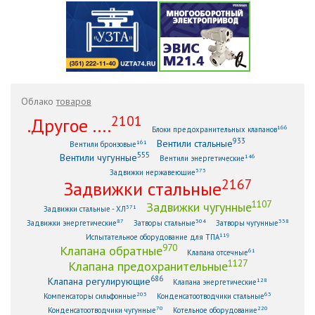
Облако
товаров
2101
.Другое ....
166
Блоки предохранительных клапанов
933
Вентили стальные
161
Вентили бронзовые
555
Вентили чугунные
146
Вентили энергетические
373
Задвижки нержавеющие
2167
Задвижки стальные
1107
Задвижки чугунные
371
Задвижки стальные - ХЛ
87
304
338
Задвижки энергетические
Затворы стальные
Затворы чугунные
119
Испытательное оборудование для ТПА
970
Клапана обратные
61
Клапана отсечные
1127
Клапана предохранительные
686
Клапана регулирующие
128
Клапана энергетические
203
63
Компенсаторы сильфонные
Конденсатоотводчики стальные
70
220
Конденсатоотводчики чугунные
Котельное оборудование