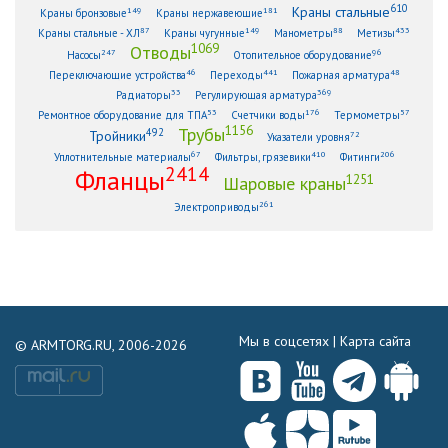
610
Краны стальные
149
181
Краны бронзовые
Краны нержавеющие
87
149
88
433
Краны стальные - ХЛ
Краны чугунные
Манометры
Метизы
1069
Отводы
247
96
Насосы
Отопительное оборудование
46
441
48
Переключающие устройства
Переходы
Пожарная арматура
33
369
Радиаторы
Регулирующая арматура
53
176
57
Ремонтное оборудование для ТПА
Счетчики воды
Термометры
1156
Трубы
492
Тройники
72
Указатели уровня
67
410
206
Уплотнительные материалы
Фильтры, грязевики
Фитинги
2414
Фланцы
1251
Шаровые краны
261
Электроприводы
Мы в соцсетях |
Карта сайта
© ARMTORG.RU, 2006-2026