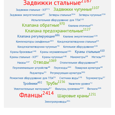
2167
Задвижки стальные
1107
Задвижки чугунные
371
Задвижки стальные - ХЛ
87
304
338
Задвижки энергетические
Затворы стальные
Затворы чугунные
119
Испытательное оборудование для ТПА
970
Клапана обратные
61
Клапана отсечные
1127
Клапана предохранительные
686
Клапана регулирующие
128
Клапана энергетические
203
63
Компенсаторы сильфонные
Конденсатоотводчики стальные
70
220
Конденсатоотводчики чугунные
Котельное оборудование
610
Краны стальные
149
181
Краны бронзовые
Краны нержавеющие
87
149
88
433
Краны стальные - ХЛ
Краны чугунные
Манометры
Метизы
1069
Отводы
247
96
Насосы
Отопительное оборудование
46
441
48
Переключающие устройства
Переходы
Пожарная арматура
33
369
Радиаторы
Регулирующая арматура
53
176
57
Ремонтное оборудование для ТПА
Счетчики воды
Термометры
1156
Трубы
492
Тройники
72
Указатели уровня
67
410
206
Уплотнительные материалы
Фильтры, грязевики
Фитинги
2414
Фланцы
1251
Шаровые краны
261
Электроприводы