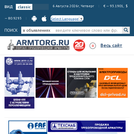
вид
6 Августа 2026г, Четверг
€ — 93.1901, $
— 80.9293
Select Language
▼
ПОИСК
в объявлениях
Весь сайт