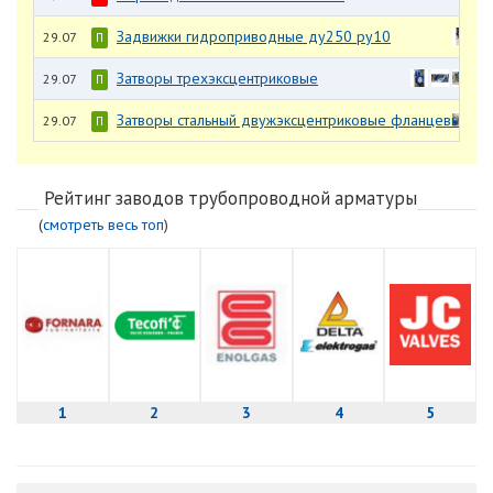
Задвижки гидроприводные ду250 ру10
29.07
П
Затворы трехэксцентриковые
29.07
П
Затворы стальный двужэксцентриковые фланцевые
29.07
П
Рейтинг заводов трубопроводной арматуры
(
смотреть весь топ
)
1
2
3
4
5