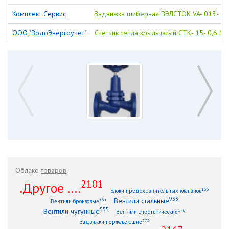
Комплект Сервис
Задвижка шиберная ВЭЛСТОК VA- 013- 01
ООО "ВодоЭнергоучет"
Счетчик тепла крыльчатый СТК- 15- 0,6 M-
Облако
товаров
2101
.Другое ....
166
Блоки предохранительных клапанов
933
Вентили стальные
161
Вентили бронзовые
555
Вентили чугунные
146
Вентили энергетические
373
Задвижки нержавеющие