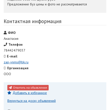
Предложение буз цены и фото не рассматриваются
Контактная информация
ФИО
Анастасия
Телефон
78442479037
E-mail
zap-vnms@bk.ru
Организация
ООО
Ответить на объявление
Добавить в избранное
Вернуться на доску объявлений