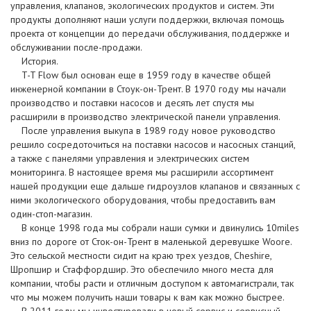
управления, клапанов, экологических продуктов и систем. Эти
продукты дополняют наши услуги поддержки, включая помощь
проекта от концепции до передачи обслуживания, поддержке и
обслуживании после-продажи.
История.
T-T Flow был основан еще в 1959 году в качестве общей
инженерной компании в Стоук-он-Трент. В 1970 году мы начали
производство и поставки насосов и десять лет спустя мы
расширили в производство электрической панели управления.
После управления выкупа в 1989 году новое руководство
решило сосредоточиться на поставки насосов и насосных станций,
а также с панелями управления и электрических систем
мониторинга. В настоящее время мы расширили ассортимент
нашей продукции еще дальше гидроузлов клапанов и связанных с
ними экологического оборудования, чтобы предоставить вам
один-стоп-магазин.
В конце 1998 года мы собрали наши сумки и двинулись 10miles
вниз по дороге от Сток-он-Трент в маленькой деревушке Woore.
Это сельской местности сидит на краю трех уездов, Cheshire,
Шропшир и Стаффордшир. Это обеспечило много места для
компании, чтобы расти и отличным доступом к автомагистрали, так
что мы можем получить наши товары к вам как можно быстрее.
В 2011 году мы инвестировали в новый сервис и сервисный