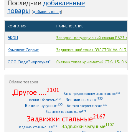
Последние
добавленные
товары
(
добавить товар
)
КОМПАНИЯ
НАИМЕНОВАНИЕ
ЭКОН
Запорно- регулирующий клапан Р623 с 3
Комплект Сервис
Задвижка шиберная ВЭЛСТОК VA- 013- 0
ООО "ВодоЭнергоучет"
Счетчик тепла крыльчатый СТК- 15- 0,6 M
Облако
товаров
2101
.Другое ....
166
Блоки предохранительных клапанов
933
Вентили стальные
161
Вентили бронзовые
555
Вентили чугунные
146
Вентили энергетические
373
Задвижки нержавеющие
2167
Задвижки стальные
1107
Задвижки чугунные
371
Задвижки стальные - ХЛ
87
304
338