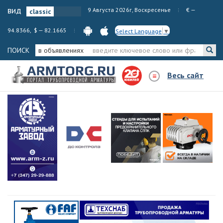
вид
9 Августа 2026г, Воскресенье
€ —
94.8366, $ — 82.1665
Select Language
▼
ПОИСК
в объявлениях
Весь сайт