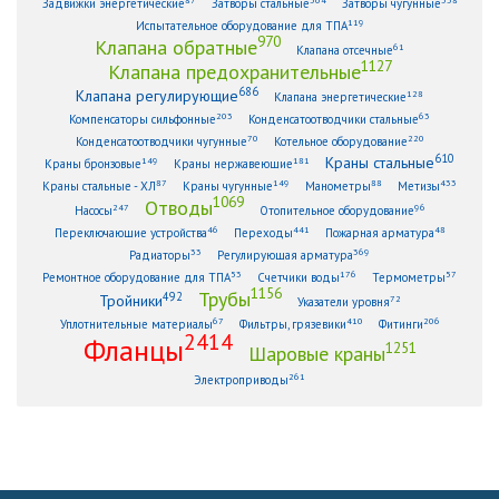
Задвижки энергетические
Затворы стальные
Затворы чугунные
119
Испытательное оборудование для ТПА
970
Клапана обратные
61
Клапана отсечные
1127
Клапана предохранительные
686
Клапана регулирующие
128
Клапана энергетические
203
63
Компенсаторы сильфонные
Конденсатоотводчики стальные
70
220
Конденсатоотводчики чугунные
Котельное оборудование
610
Краны стальные
149
181
Краны бронзовые
Краны нержавеющие
87
149
88
433
Краны стальные - ХЛ
Краны чугунные
Манометры
Метизы
1069
Отводы
247
96
Насосы
Отопительное оборудование
46
441
48
Переключающие устройства
Переходы
Пожарная арматура
33
369
Радиаторы
Регулирующая арматура
53
176
57
Ремонтное оборудование для ТПА
Счетчики воды
Термометры
1156
Трубы
492
Тройники
72
Указатели уровня
67
410
206
Уплотнительные материалы
Фильтры, грязевики
Фитинги
2414
Фланцы
1251
Шаровые краны
261
Электроприводы