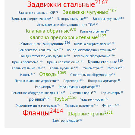
2167
Задвижки стальные
1107
Задвижки чугунные
371
Задвижки стальные - ХЛ
87
304
338
Задвижки энергетические
Затворы стальные
Затворы чугунные
119
Испытательное оборудование для ТПА
970
Клапана обратные
61
Клапана отсечные
1127
Клапана предохранительные
686
Клапана регулирующие
128
Клапана энергетические
203
63
Компенсаторы сильфонные
Конденсатоотводчики стальные
70
220
Конденсатоотводчики чугунные
Котельное оборудование
610
Краны стальные
149
181
Краны бронзовые
Краны нержавеющие
87
149
88
433
Краны стальные - ХЛ
Краны чугунные
Манометры
Метизы
1069
Отводы
247
96
Насосы
Отопительное оборудование
46
441
48
Переключающие устройства
Переходы
Пожарная арматура
33
369
Радиаторы
Регулирующая арматура
53
176
57
Ремонтное оборудование для ТПА
Счетчики воды
Термометры
1156
Трубы
492
Тройники
72
Указатели уровня
67
410
206
Уплотнительные материалы
Фильтры, грязевики
Фитинги
2414
Фланцы
1251
Шаровые краны
261
Электроприводы