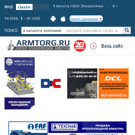
вид
9 Августа 2026г, Воскресенье
€ —
94.8366, $ — 82.1665
Select Language
▼
ПОИСК
в каталоге компаний
Весь сайт