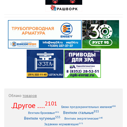
Облако
товаров
2101
.Другое ....
166
Блоки предохранительных клапанов
933
Вентили стальные
161
Вентили бронзовые
555
Вентили чугунные
146
Вентили энергетические
373
Задвижки нержавеющие