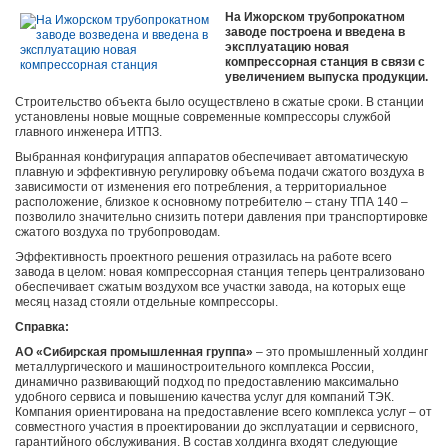
На Ижорском трубопрокатном
заводе построена и введена в
эксплуатацию новая
компрессорная станция в связи с
увеличением выпуска продукции.
Строительство объекта было осуществлено в сжатые сроки. В станции
установлены новые мощные современные компрессоры службой
главного инженера ИТПЗ.
Выбранная конфигурация аппаратов обеспечивает автоматическую
плавную и эффективную регулировку объема подачи сжатого воздуха в
зависимости от изменения его потребления, а территориальное
расположение, близкое к основному потребителю – стану ТПА 140 –
позволило значительно снизить потери давления при транспортировке
сжатого воздуха по трубопроводам.
Эффективность проектного решения отразилась на работе всего
завода в целом: новая компрессорная станция теперь централизовано
обеспечивает сжатым воздухом все участки завода, на которых еще
месяц назад стояли отдельные компрессоры.
Справка:
АО «Сибирская промышленная группа»
– это промышленный холдинг
металлургического и машиностроительного комплекса России,
динамично развивающий подход по предоставлению максимально
удобного сервиса и повышению качества услуг для компаний ТЭК.
Компания ориентирована на предоставление всего комплекса услуг – от
совместного участия в проектировании до эксплуатации и сервисного,
гарантийного обслуживания. В состав холдинга входят следующие