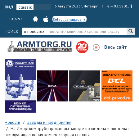
вид
6 Августа 2026г, Четверг
€ — 93.1901, $
— 80.9293
Select Language
▼
ПОИСК
в новостях
Весь сайт
Новости
Заводы и предприятия
На Ижорском трубопрокатном заводе возведена и введена в
эксплуатацию новая компрессорная станция