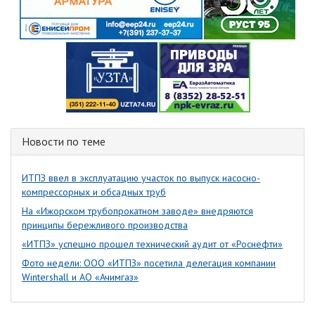
Новости по теме
ИТПЗ ввел в эксплуатацию участок по выпуск насосно-
компрессорных и обсадных труб
На «Ижорском трубопрокатном заводе» внедряются
принципы бережливого производства
«ИТПЗ» успешно прошел технический аудит от «Роснефти»
Фото недели: ООО «ИТПЗ» посетила делегация компании
Wintershall и АО «Ачимгаз»