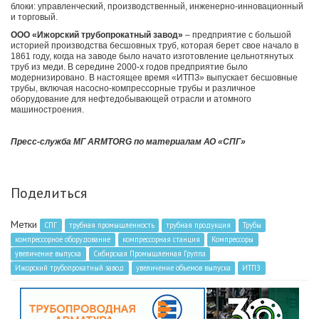
блоки: управленческий, производственный, инженерно-инновационный
и торговый.
ООО «Ижорский трубопрокатный завод»
– предприятие с большой
историей производства бесшовных труб, которая берет свое начало в
1861 году, когда на заводе было начато изготовление цельнотянутых
труб из меди. В середине 2000-х годов предприятие было
модернизировано. В настоящее время «ИТПЗ» выпускает бесшовные
трубы, включая насосно-компрессорные трубы и различное
оборудование для нефтедобывающей отрасли и атомного
машиностроения.
Пресс-служба МГ ARMTORG по материалам АО «СПГ»
Поделиться
Метки
СПГ
трубная промышленность
трубная продукция
Трубы
компрессорное оборудование
компрессорная станция
Компрессоры
увеличение выпуска
Сибирская Промышленная Группа
Ижорский трубопрокатный завод
увеличение объемов выпуска
ИТПЗ