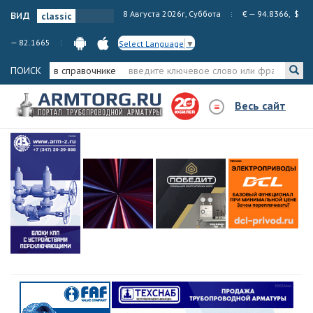
вид
8 Августа 2026г, Суббота
€ — 94.8366, $
— 82.1665
Select Language
▼
ПОИСК
в справочнике
Весь сайт