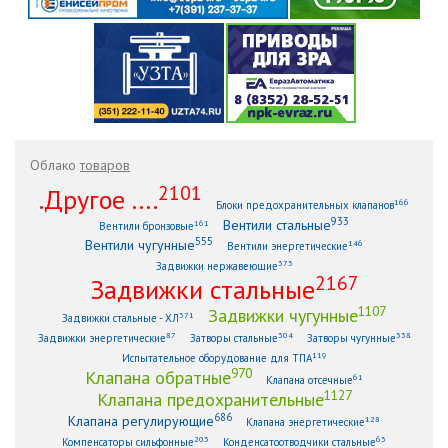
Облако
товаров
2101
.Другое ....
166
Блоки предохранительных клапанов
933
Вентили стальные
161
Вентили бронзовые
555
Вентили чугунные
146
Вентили энергетические
373
Задвижки нержавеющие
2167
Задвижки стальные
1107
Задвижки чугунные
371
Задвижки стальные - ХЛ
87
304
338
Задвижки энергетические
Затворы стальные
Затворы чугунные
119
Испытательное оборудование для ТПА
970
Клапана обратные
61
Клапана отсечные
1127
Клапана предохранительные
686
Клапана регулирующие
128
Клапана энергетические
203
63
Компенсаторы сильфонные
Конденсатоотводчики стальные