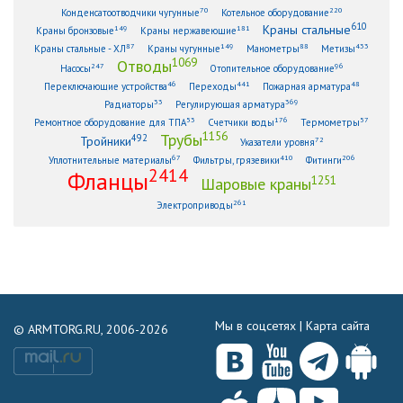
70
220
Конденсатоотводчики чугунные
Котельное оборудование
610
Краны стальные
149
181
Краны бронзовые
Краны нержавеющие
87
149
88
433
Краны стальные - ХЛ
Краны чугунные
Манометры
Метизы
1069
Отводы
247
96
Насосы
Отопительное оборудование
46
441
48
Переключающие устройства
Переходы
Пожарная арматура
33
369
Радиаторы
Регулирующая арматура
53
176
57
Ремонтное оборудование для ТПА
Счетчики воды
Термометры
1156
Трубы
492
Тройники
72
Указатели уровня
67
410
206
Уплотнительные материалы
Фильтры, грязевики
Фитинги
2414
Фланцы
1251
Шаровые краны
261
Электроприводы
Мы в соцсетях |
Карта сайта
© ARMTORG.RU, 2006-2026