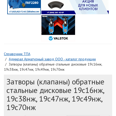
Справочник ТПА
Адмирал Арматурный завод ООО - каталог продукции
Затворы (клапаны) обратные стальные дисковые 19с16нж,
19с38нж, 19с47нж, 19с49нж, 19с70нж
Затворы (клапаны) обратные
стальные дисковые 19с16нж,
19с38нж, 19с47нж, 19с49нж,
19с70нж