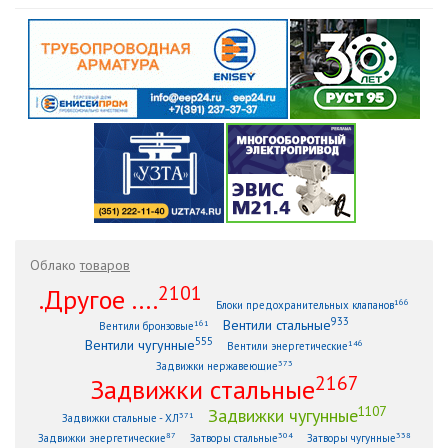
Облако
товаров
2101
.Другое ....
166
Блоки предохранительных клапанов
933
Вентили стальные
161
Вентили бронзовые
555
Вентили чугунные
146
Вентили энергетические
373
Задвижки нержавеющие
2167
Задвижки стальные
1107
Задвижки чугунные
371
Задвижки стальные - ХЛ
87
304
338
Задвижки энергетические
Затворы стальные
Затворы чугунные