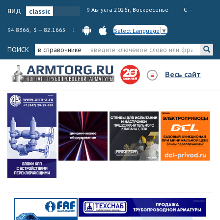
вид
9 Августа 2026г, Воскресенье
€ —
94.8366, $ — 82.1665
Select Language
▼
ПОИСК
в справочнике
Весь сайт