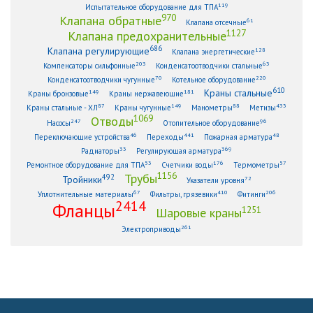
119
Испытательное оборудование для ТПА
970
Клапана обратные
61
Клапана отсечные
1127
Клапана предохранительные
686
Клапана регулирующие
128
Клапана энергетические
203
63
Компенсаторы сильфонные
Конденсатоотводчики стальные
70
220
Конденсатоотводчики чугунные
Котельное оборудование
610
Краны стальные
149
181
Краны бронзовые
Краны нержавеющие
87
149
88
433
Краны стальные - ХЛ
Краны чугунные
Манометры
Метизы
1069
Отводы
247
96
Насосы
Отопительное оборудование
46
441
48
Переключающие устройства
Переходы
Пожарная арматура
33
369
Радиаторы
Регулирующая арматура
53
176
57
Ремонтное оборудование для ТПА
Счетчики воды
Термометры
1156
Трубы
492
Тройники
72
Указатели уровня
67
410
206
Уплотнительные материалы
Фильтры, грязевики
Фитинги
2414
Фланцы
1251
Шаровые краны
261
Электроприводы