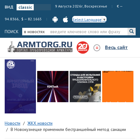
вид
9 Августа 2026г, Воскресенье
€ —
94.8366, $ — 82.1665
Select Language
▼
ПОИСК
в новостях
Весь сайт
Новости
ЖКХ новости
В Новокузнецке применили бестраншейный метод санации