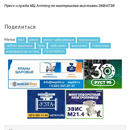
Пресс-служба МЦ Armtorg по материалам выставки ЭКВАТЭК
Поделиться
Метки
ЖКХ
ремонт
ремонт трубопроводов
модернизация
трубная продукция
Трубы
трубопровод
водопровод
Новокузнецк
водопроводные системы
ПОЛИЛАЙНЕР