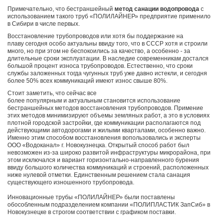
Примечательно, что бестраншейный
метод санации водопровода
с
использованием такого труб «ПОЛИЛАЙНЕР» предприятие применило
в Сибири в числе первых.
Восстановление трубопроводов или хотя бы поддержание на
плаву сегодня особо актуальны ввиду того, что в СССР хотя и строили
много, но при этом не беспокоились за качество, а особенно - за
длительные сроки эксплуатации. В наследие современникам достался
большой процент износа трубопроводов. Естественно, что сроки
службы заложенных тогда чугунных труб уже давно истекли, и сегодня
более 50% всех коммуникаций имеют износ свыше 80%.
Стоит заметить, что сейчас все
более популярным и актуальным становится использование
бестраншейных методов восстановления трубопроводов. Примение
этих методов минимизируют объемы земляных работ, а это в условиях
плотной городской застройки, где коммуникации располагаются под
действующими автодорогами и жилыми кварталами, особенно важно.
Именно этим способом восстановления вопользовались и эксперты
ООО «Водоканал» г. Новокузнецка. Открытый способ работ был
невозможен из-за широко развитой инфраструктуры микрорайона, при
этом исключался и вариант горизонтально-направленного бурения
ввиду большого количества коммуникаций и строений, расположенных
ниже нулевой отметки. Единственным решением стала санация
существующего изношенного трубопровода.
Инновационные трубы «ПОЛИЛАЙНЕР» были поставлены
обособленным подразделением компании «ПОЛИПЛАСТИК ЗапСиб» в
Новокузнецке в строгом соответствии с графиком поставки.