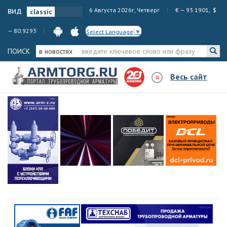
вид
6 Августа 2026г, Четверг
€ — 93.1901, $
— 80.9293
Select Language
▼
ПОИСК
в новостях
Весь сайт