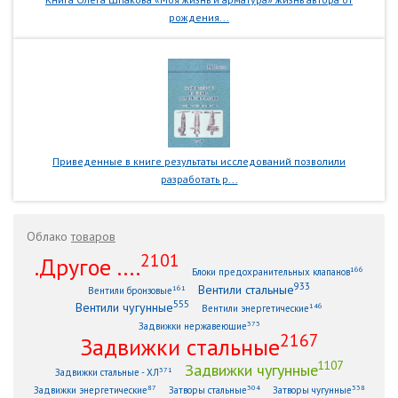
рождения...
Приведенные в книге результаты исследований позволили
разработать р...
Облако
товаров
2101
.Другое ....
166
Блоки предохранительных клапанов
933
Вентили стальные
161
Вентили бронзовые
555
Вентили чугунные
146
Вентили энергетические
373
Задвижки нержавеющие
2167
Задвижки стальные
1107
Задвижки чугунные
371
Задвижки стальные - ХЛ
87
304
338
Задвижки энергетические
Затворы стальные
Затворы чугунные