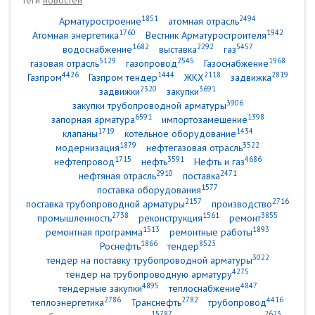
Теги
новостей
1851
2494
Арматуростроение
атомная отрасль
1760
1942
Атомная энергетика
Вестник Арматуростроителя
1682
2292
5457
водоснабжение
выставка
газ
5129
2545
1968
газовая отрасль
газопровод
Газоснабжение
4426
1444
2118
2819
Газпром
Газпром тендер
ЖКХ
задвижка
2320
3691
задвижки
закупки
3906
закупки трубопроводной арматуры
6591
1398
запорная арматура
импортозамещение
1719
1434
клапаны
котельное оборудование
1879
3522
модернизация
нефтегазовая отрасль
1715
3591
4686
нефтепровод
нефть
Нефть и газ
2910
2471
нефтяная отрасль
поставка
1577
поставка оборудования
2157
2716
поставка трубопроводной арматуры
производство
2738
1561
3855
промышленность
реконструкция
ремонт
1513
1893
ремонтная программа
ремонтные работы
1866
8523
Роснефть
тендер
3022
тендер на поставку трубопроводной арматуры
4275
тендер на трубопроводную арматуру
4895
4847
тендерные закупки
теплоснабжение
2786
2782
4416
теплоэнергетика
Транснефть
трубопровод
15787
2623