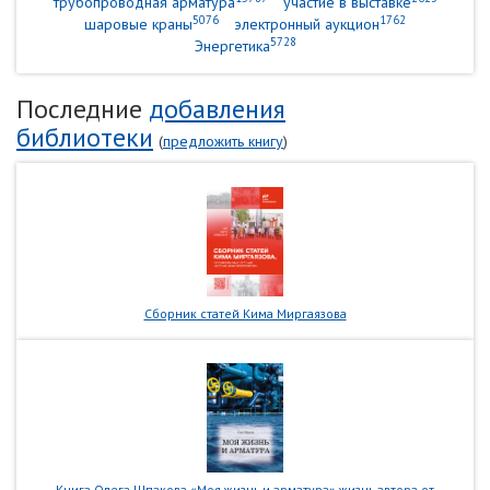
трубопроводная арматура
участие в выставке
5076
1762
шаровые краны
электронный аукцион
5728
Энергетика
Последние
добавления
библиотеки
(
предложить книгу
)
Сборник статей Кима Миргаязова
Книга Олега Шпакова «Моя жизнь и арматура» жизнь автора от