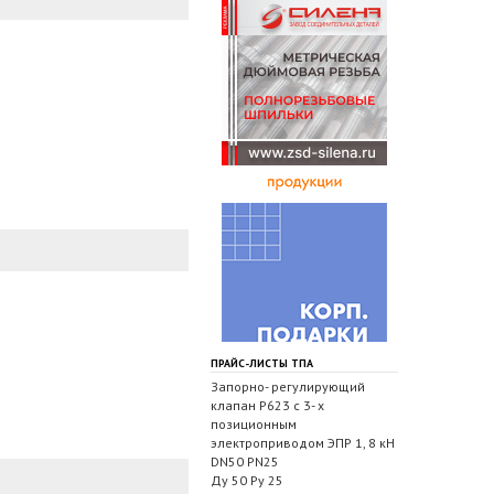
ПРАЙС-ЛИСТЫ ТПА
Запорно- регулирующий
клапан Р623 с 3- х
позиционным
электроприводом ЭПР 1, 8 кН
DN50 PN25
Ду 50 Ру 25