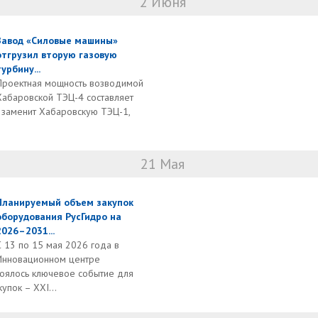
2 Июня
Завод «Силовые машины»
отгрузил вторую газовую
турбину...
Проектная мощность возводимой
Хабаровской ТЭЦ-4 составляет
а заменит Хабаровскую ТЭЦ-1,
21 Мая
Планируемый объем закупок
оборудования РусГидро на
2026–2031...
С 13 по 15 мая 2026 года в
Инновационном центре
оялось ключевое событие для
пок – XXI...