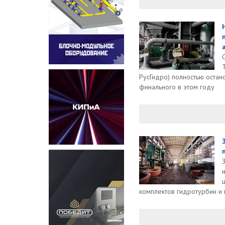
РусГидро) полностью оста
финального в этом году
комплектов гидротурбин и