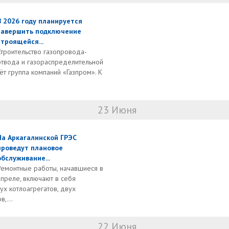
В 2026 году планируется
завершить подключение
строящейся...
Строительство газопровода-
отвода и газораспределительной
ёт группа компаний «Газпром». К
23 Июня
На Аркагалинской ГРЭС
проведут плановое
обслуживание...
Ремонтные работы, начавшиеся в
апреле, включают в себя
х котлоагрегатов, двух
,...
22 Июня