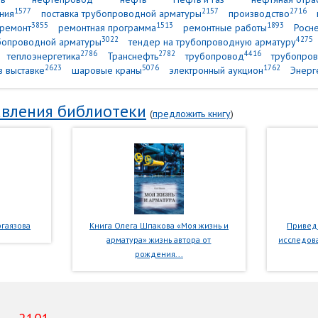
1577
2157
2716
ния
поставка трубопроводной арматуры
производство
3855
1513
1893
ремонт
ремонтная программа
ремонтные работы
Росн
3022
4275
убопроводной арматуры
тендер на трубопроводную арматуру
2786
2782
4416
теплоэнергетика
Транснефть
трубопровод
трубопров
2623
5076
1762
в выставке
шаровые краны
электронный аукцион
Энерг
вления библиотеки
(
предложить книгу
)
гаязова
Книга Олега Шпакова «Моя жизнь и
Приведе
арматура» жизнь автора от
исследова
рождения...