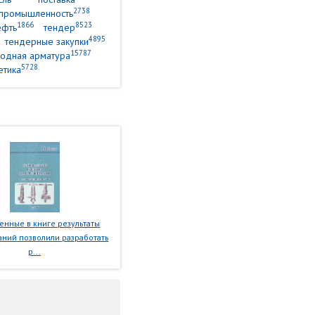
2738
промышленность
1866
8523
ефть
тендер
4895
тендерные закупки
15787
одная арматура
5728
етика
нные в книге результаты
ний позволили разработать
р...