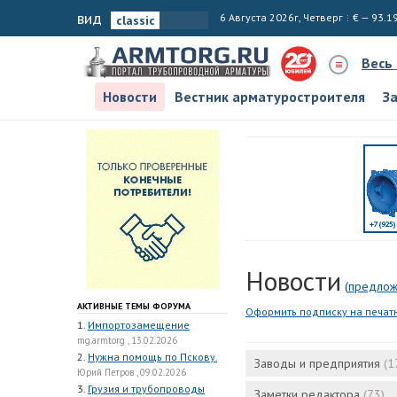
вид
6 Августа 2026г, Четверг
€ — 93.1
Весь
Новости
Вестник арматуростроителя
З
Новости
(
предлож
АКТИВНЫЕ ТЕМЫ ФОРУМА
Оформить подписку на печат
1.
Импортозамещение
mg.armtorg , 13.02.2026
2.
Нужна помощь по Пскову.
Заводы и предприятия
(1
Юрий Петров , 09.02.2026
3.
Грузия и трубопроводы
Заметки редактора
(73)