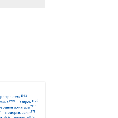
1942
уростроителя
1969
4426
жение
Газпром
3906
оводной арматуры
4
1879
модернизация
2910
2471
сль
поставка