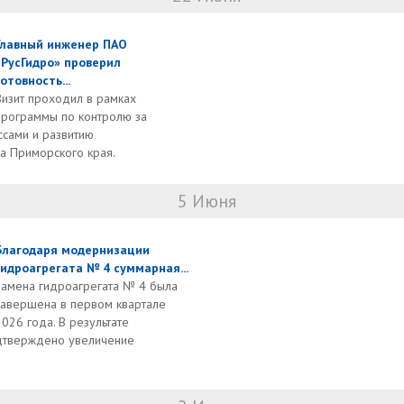
Главный инженер ПАО
«РусГидро» проверил
готовность...
Визит проходил в рамках
программы по контролю за
сами и развитию
а Приморского края.
5 Июня
Благодаря модернизации
гидроагрегата № 4 суммарная...
Замена гидроагрегата № 4 была
завершена в первом квартале
2026 года. В результате
дтверждено увеличение