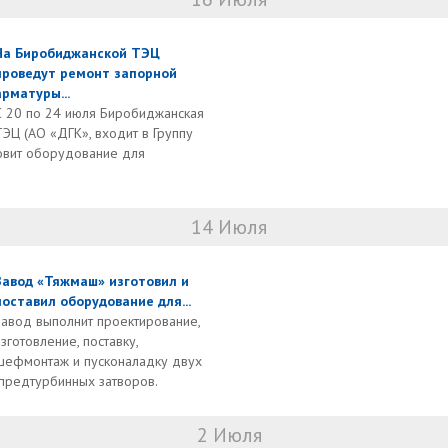
На Биробиджанской ТЭЦ
проведут ремонт запорной
арматуры...
С 20 по 24 июля Биробиджанская
ТЭЦ (АО «ДГК», входит в Группу
новит оборудование для
14 Июля
Завод «Тяжмаш» изготовил и
поставил оборудование для...
Завод выполнит проектирование,
изготовление, поставку,
шефмонтаж и пусконаладку двух
 предтурбинных затворов.
2 Июля