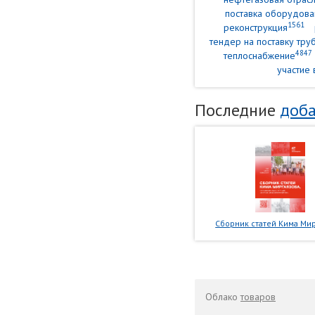
поставка оборудова
1561
реконструкция
тендер на поставку тр
4847
теплоснабжение
участие 
Последние
доба
Сборник статей Кима Мир
Облако
товаров