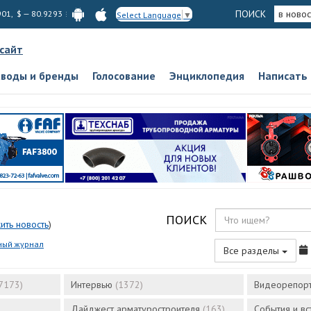
ПОИСК
в новос
901, $ — 80.9293
Select Language
▼
 сайт
аводы и бренды
Голосование
Энциклопедия
Написать
ПОИСК
ить новость
)
ный журнал
Все разделы
7173)
Интервью
(1372)
Видеорепор
Дайджест арматуростроителя
(163)
События и в