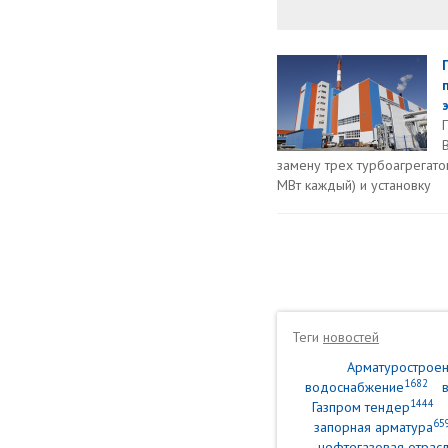
э
замену трех турбоагрегато
МВт каждый) и установку
Теги
новостей
Арматурострое
1682
водоснабжение
1444
Газпром тендер
65
запорная арматура
нефтегазовая отрасл