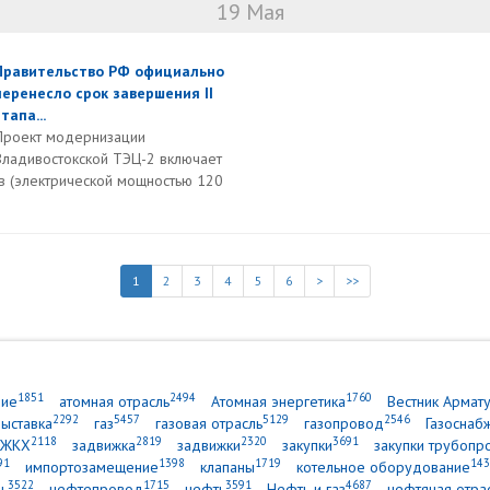
19 Мая
Правительство РФ официально
перенесло срок завершения II
тапа...
Проект модернизации
Владивостокской ТЭЦ-2 включает
в (электрической мощностью 120
1
2
3
4
5
6
>
>>
1851
2494
1760
ние
атомная отрасль
Атомная энергетика
Вестник Армат
2292
5457
5129
2546
выставка
газ
газовая отрасль
газопровод
Газоснаб
2118
2819
2320
3691
ЖКХ
задвижка
задвижки
закупки
закупки трубопр
91
1398
1719
143
импортозамещение
клапаны
котельное оборудование
3522
1715
3591
4687
ь
нефтепровод
нефть
Нефть и газ
нефтяная отра