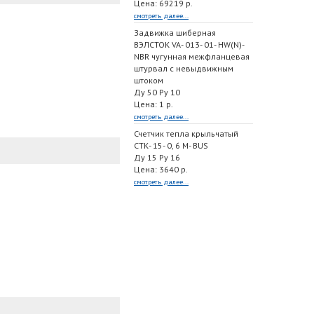
Цена: 69219 р.
смотреть далее...
Задвижка шиберная
ВЭЛСТОК VA- 013- 01- HW(N)-
NBR чугунная межфланцевая
штурвал с невыдвижным
штоком
Ду 50 Ру 10
Цена: 1 р.
смотреть далее...
Счетчик тепла крыльчатый
СТК- 15- 0, 6 M- BUS
Ду 15 Ру 16
Цена: 3640 р.
смотреть далее...