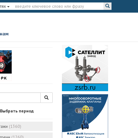
тях
 нам
Выбрать период
тажи
(1360)
стречи
(1260)