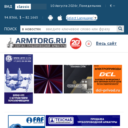
вид
10 Августа 2026г, Понедельник
€ —
94.8366, $ — 82.1665
Select Language
▼
ПОИСК
в новостях
Весь сайт