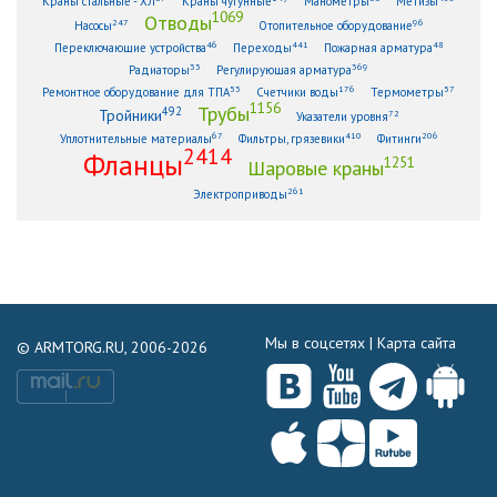
Краны стальные - ХЛ
Краны чугунные
Манометры
Метизы
1069
Отводы
247
96
Насосы
Отопительное оборудование
46
441
48
Переключающие устройства
Переходы
Пожарная арматура
33
369
Радиаторы
Регулирующая арматура
53
176
57
Ремонтное оборудование для ТПА
Счетчики воды
Термометры
1156
Трубы
492
Тройники
72
Указатели уровня
67
410
206
Уплотнительные материалы
Фильтры, грязевики
Фитинги
2414
Фланцы
1251
Шаровые краны
261
Электроприводы
Мы в соцсетях |
Карта сайта
© ARMTORG.RU, 2006-2026