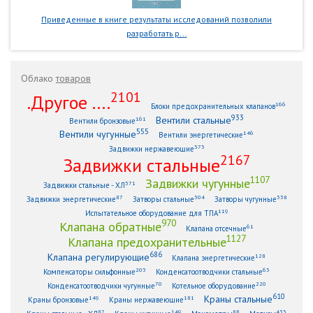
Приведенные в книге результаты исследований позволили
разработать р...
Облако
товаров
2101
.Другое ....
166
Блоки предохранительных клапанов
933
Вентили стальные
161
Вентили бронзовые
555
Вентили чугунные
146
Вентили энергетические
373
Задвижки нержавеющие
2167
Задвижки стальные
1107
Задвижки чугунные
371
Задвижки стальные - ХЛ
87
304
338
Задвижки энергетические
Затворы стальные
Затворы чугунные
119
Испытательное оборудование для ТПА
970
Клапана обратные
61
Клапана отсечные
1127
Клапана предохранительные
686
Клапана регулирующие
128
Клапана энергетические
203
63
Компенсаторы сильфонные
Конденсатоотводчики стальные
70
220
Конденсатоотводчики чугунные
Котельное оборудование
610
Краны стальные
149
181
Краны бронзовые
Краны нержавеющие
87
149
88
433