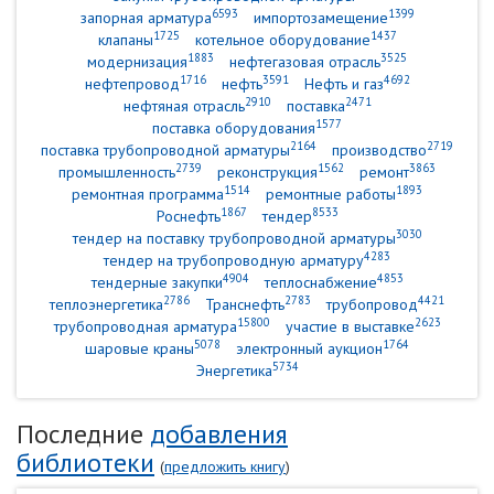
6593
1399
запорная арматура
импортозамещение
1725
1437
клапаны
котельное оборудование
1883
3525
модернизация
нефтегазовая отрасль
1716
3591
4692
нефтепровод
нефть
Нефть и газ
2910
2471
нефтяная отрасль
поставка
1577
поставка оборудования
2164
2719
поставка трубопроводной арматуры
производство
2739
1562
3863
промышленность
реконструкция
ремонт
1514
1893
ремонтная программа
ремонтные работы
1867
8533
Роснефть
тендер
3030
тендер на поставку трубопроводной арматуры
4283
тендер на трубопроводную арматуру
4904
4853
тендерные закупки
теплоснабжение
2786
2783
4421
теплоэнергетика
Транснефть
трубопровод
15800
2623
трубопроводная арматура
участие в выставке
5078
1764
шаровые краны
электронный аукцион
5734
Энергетика
Последние
добавления
библиотеки
(
предложить книгу
)