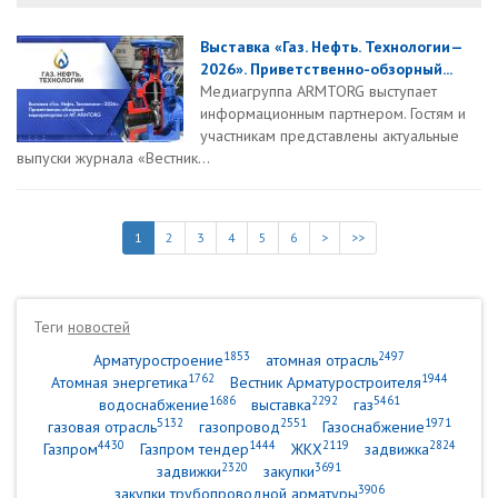
Выставка «Газ. Нефть. Технологии—
2026». Приветственно-обзорный...
Медиагруппа ARMTORG выступает
информационным партнером. Гостям и
участникам представлены актуальные
выпуски журнала «Вестник...
1
2
3
4
5
6
>
>>
Теги
новостей
1853
2497
Арматуростроение
атомная отрасль
1762
1944
Атомная энергетика
Вестник Арматуростроителя
1686
2292
5461
водоснабжение
выставка
газ
5132
2551
1971
газовая отрасль
газопровод
Газоснабжение
4430
1444
2119
2824
Газпром
Газпром тендер
ЖКХ
задвижка
2320
3691
задвижки
закупки
3906
закупки трубопроводной арматуры